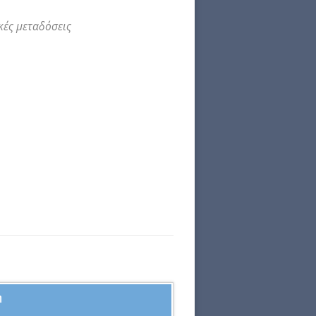
κές μεταδόσεις
η