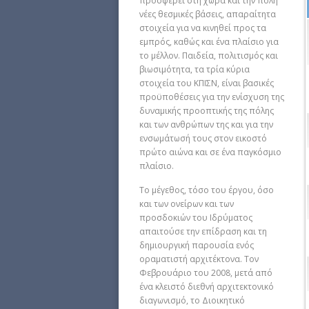
προσφέρει στη χώρα και την πόλη
νέες θεσμικές βάσεις, απαραίτητα
στοιχεία για να κινηθεί προς τα
εμπρός, καθώς και ένα πλαίσιο για
το μέλλον. Παιδεία, πολιτισμός και
βιωσιμότητα, τα τρία κύρια
στοιχεία του ΚΠΙΣΝ, είναι βασικές
προϋποθέσεις για την ενίσχυση της
δυναμικής προοπτικής της πόλης
και των ανθρώπων της και για την
ενσωμάτωσή τους στον εικοστό
πρώτο αιώνα και σε ένα παγκόσμιο
πλαίσιο.
Το μέγεθος, τόσο του έργου, όσο
και των ονείρων και των
προσδοκιών του Ιδρύματος
απαιτούσε την επίδραση και τη
δημιουργική παρουσία ενός
οραματιστή αρχιτέκτονα. Τον
Φεβρουάριο του 2008, μετά από
ένα κλειστό διεθνή αρχιτεκτονικό
διαγωνισμό, το Διοικητικό