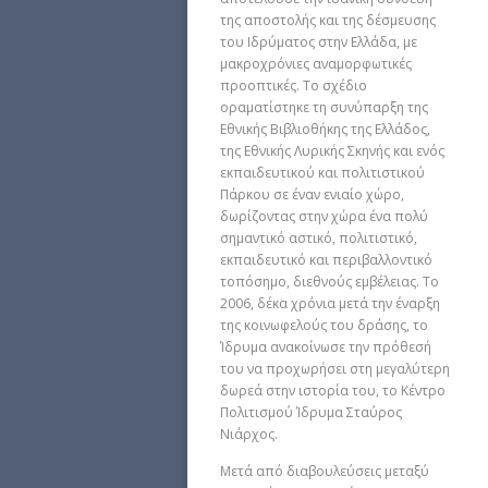
της αποστολής και της δέσμευσης
του Ιδρύματος στην Ελλάδα, με
μακροχρόνιες αναμορφωτικές
προοπτικές. Το σχέδιο
οραματίστηκε τη συνύπαρξη της
Εθνικής Βιβλιοθήκης της Ελλάδος,
της Εθνικής Λυρικής Σκηνής και ενός
εκπαιδευτικού και πολιτιστικού
Πάρκου σε έναν ενιαίο χώρο,
δωρίζοντας στην χώρα ένα πολύ
σημαντικό αστικό, πολιτιστικό,
εκπαιδευτικό και περιβαλλοντικό
τοπόσημο, διεθνούς εμβέλειας. Το
2006, δέκα χρόνια μετά την έναρξη
της κοινωφελούς του δράσης, το
Ίδρυμα ανακοίνωσε την πρόθεσή
του να προχωρήσει στη μεγαλύτερη
δωρεά στην ιστορία του, το Κέντρο
Πολιτισμού Ίδρυμα Σταύρος
Νιάρχος.
Μετά από διαβουλεύσεις μεταξύ