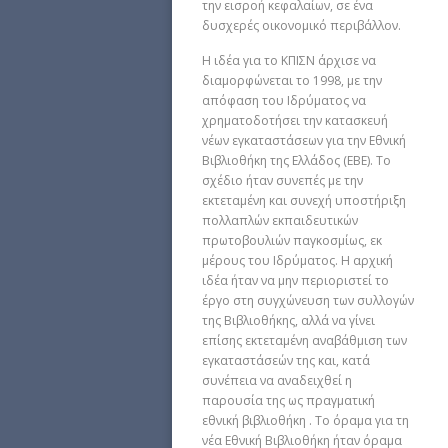
την εισροή κεφαλαίων, σε ένα
δυσχερές οικονομικό περιβάλλον.
Η ιδέα για το ΚΠΙΣΝ άρχισε να
διαμορφώνεται το 1998, με την
απόφαση του Ιδρύματος να
χρηματοδοτήσει την κατασκευή
νέων εγκαταστάσεων για την Εθνική
Βιβλιοθήκη της Ελλάδος (ΕΒΕ). Το
σχέδιο ήταν συνεπές με την
εκτεταμένη και συνεχή υποστήριξη
πολλαπλών εκπαιδευτικών
πρωτοβουλιών παγκοσμίως, εκ
μέρους του Ιδρύματος. Η αρχική
ιδέα ήταν να μην περιοριστεί το
έργο στη συγχώνευση των συλλογών
της Βιβλιοθήκης, αλλά να γίνει
επίσης εκτεταμένη αναβάθμιση των
εγκαταστάσεών της και, κατά
συνέπεια να αναδειχθεί η
παρουσία της ως πραγματική
εθνική βιβλιοθήκη . Το όραμα για τη
νέα Εθνική Βιβλιοθήκη ήταν όραμα