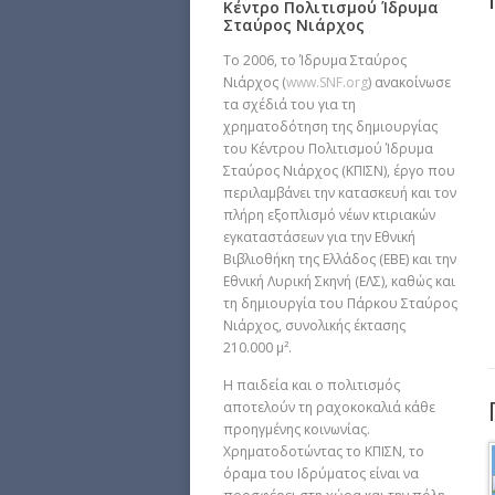
Κέντρο Πολιτισμού Ίδρυμα
Σταύρος Νιάρχος
Το 2006, το Ίδρυμα Σταύρος
Νιάρχος (
www.SNF.org
) ανακοίνωσε
τα σχέδιά του για τη
χρηματοδότηση της δημιουργίας
του Κέντρου Πολιτισμού Ίδρυμα
Σταύρος Νιάρχος (ΚΠΙΣΝ), έργο που
περιλαμβάνει την κατασκευή και τον
πλήρη εξοπλισμό νέων κτιριακών
εγκαταστάσεων για την Εθνική
Βιβλιοθήκη της Ελλάδος (ΕΒΕ) και την
Εθνική Λυρική Σκηνή (ΕΛΣ), καθώς και
τη δημιουργία του Πάρκου Σταύρος
Νιάρχος, συνολικής έκτασης
210.000 μ².
Η παιδεία και ο πολιτισμός
αποτελούν τη ραχοκοκαλιά κάθε
προηγμένης κοινωνίας.
Χρηματοδοτώντας το ΚΠΙΣΝ, το
όραμα του Ιδρύματος είναι να