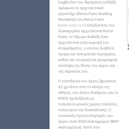
Συμβούλιο του Ιδρύματος επέλεξε
ομόφωνα το αρχιτεκτονικό
εργαστήρι (Renzo Piano Building
Workshop) του Renzo Piano
(
www.rpbw.com
). Επιλέγοντας τον
διακεκριμένο αρχιτέκτονα Renzo
Piano, το Ίδρυμα διάλεξε έναν
αρχιτέκτονα στην κορυφή του
επαγγέλματος, ο οποίος διαθέτει
όραμα και πνευματική περιέργεια,
καθώς και ιστορική και γεωγραφική
αντίληψη της θέσης του έργου και
της σημασίας του.
Η τοποθεσία του έργου βρίσκεται
4,5 χμ νότια από το κέντρο της
Αθήνας, στο Δέλτα Φαλήρου, και το
ΚΠΙΣΝ σχεδιάζεται ως
πολυλειτουργικός χώρος παιδείας,
πολιτισμού και διασκέδασης. Ο
συνολικός προϋπολογισμός του
έργου είναι €620 εκατομμύρια ($867
εκατομμύρια), ποσό που