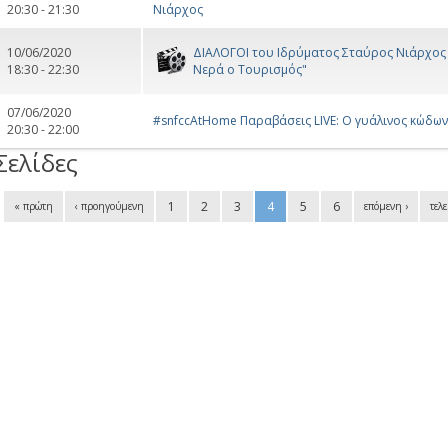
20:30 - 21:30
Νιάρχος
10/06/2020
ΔΙΑΛΟΓΟΙ του Ιδρύματος Σταύρος Νιάρχος (
18:30 - 22:30
Νερά ο Τουρισμός"
07/06/2020
#snfccAtHome Παραβάσεις LIVE: Ο γυάλινος κώδων
20:30 - 22:00
Σελίδες
1
2
3
4
5
6
« πρώτη
‹ προηγούμενη
επόμενη ›
τελ