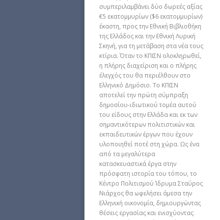
συμπεριλαμβάνει δύο δωρεές αξίας
€5 εκατομμυρίων ($6 εκατομμυρίων)
έκαστη, προς την Εθνική Βιβλιοθήκη
της Ελλάδος και την Εθνική Λυρική
Σκηνή, για τη μετάβαση στα νέα τους
κτίρια. Όταν το ΚΠΙΣΝ ολοκληρωθεί,
η πλήρης διαχείριση και ο πλήρης
έλεγχός του θα περιέλθουν στο
Ελληνικό Δημόσιο. Το ΚΠΙΣΝ
αποτελεί την πρώτη σύμπραξη
δημοσίου-ιδιωτικού τομέα αυτού
του είδους στην Ελλάδα και εκ των
σημαντικότερων πολιτιστικών και
εκπαιδευτικών έργων που έχουν
υλοποιηθεί ποτέ στη χώρα. Ως ένα
από τα μεγαλύτερα
κατασκευαστικά έργα στην
πρόσφατη ιστορία του τόπου, το
Κέντρο Πολιτισμού Ίδρυμα Σταύρος
Νιάρχος θα ωφελήσει άμεσα την
Ελληνική οικονομία, δημιουργώντας
θέσεις εργασίας και ενισχύοντας