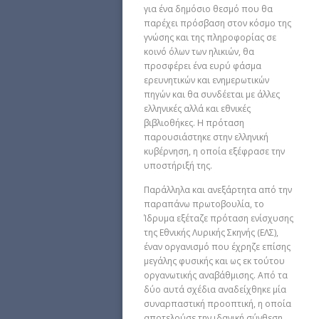
για ένα δημόσιο θεσμό που θα
παρέχει πρόσβαση στον κόσμο της
γνώσης και της πληροφορίας σε
κοινό όλων των ηλικιών, θα
προσφέρει ένα ευρύ φάσμα
ερευνητικών και ενημερωτικών
πηγών και θα συνδέεται με άλλες
ελληνικές αλλά και εθνικές
βιβλιοθήκες. Η πρόταση
παρουσιάστηκε στην ελληνική
κυβέρνηση, η οποία εξέφρασε την
υποστήριξή της.
Παράλληλα και ανεξάρτητα από την
παραπάνω πρωτοβουλία, το
Ίδρυμα εξέταζε πρόταση ενίσχυσης
της Εθνικής Λυρικής Σκηνής (ΕΛΣ),
έναν οργανισμό που έχρηζε επίσης
μεγάλης φυσικής και ως εκ τούτου
οργανωτικής αναβάθμισης. Από τα
δύο αυτά σχέδια αναδείχθηκε μία
συναρπαστική προοπτική, η οποία
αποτελούσε την ιδανική σύνθεση