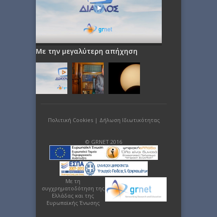
Με την μεγαλύτερη απήχηση
Πολιτική Cookies
|
Δήλωση Ιδιωτικότητας
© GRNET 2016
Με τη
συγχρηματοδότηση της
Ελλάδας και της
Ευρωπαϊκής Ένωσης