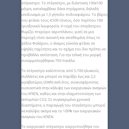
στέγαστρο. Το στέγαστρο, με διάσταση 100x100
μέτρα, καταλαμβάνει δέκα στρέμματα, δηλαδή
ισοδυναμεί με 1,5 γήπεδο ποδοσφαίρου. Το βάρος
του φτάνει τους 4.500 τόνους, όσο περίπου 160
τριαξονικά λεωφορεία. Η τομή του στεγάστρου
θυμίζει πτερύγιο αεροπλάνου, γιατί σε μια
περιοχή τόσο ανοικτή και εκτεθειμένη όπως το
Δέλτα Φαλήρου, ο άνεμος εύκολα φτάνει σε
υψηλές ταχύτητες και το σχήμα του δεν πρέπει να
προβάλλει αντίσταση. Για την τελική του μορφή
συναρμολογήθηκαν 750 πανέλα.
Το στέγαστρο καλύπτεται από 5.700 ηλιακούς
συλλέκτες και μπορεί να παράξει έως και 2,2
γιγαβατώρες (GWh) ανά έτος, συνεισφέροντας
ουσιαστικά στην κάλυψη των ενεργειακών αναγκών
του ΚΠΙΣΝ, καθώς και στην ελαχιστοποίηση των
εκπομπών CO2. Σε συγκεκριμένα χρονικά
διαστήματα, η παραγωγή του στεγάστρου μπορεί
να καλύψει ακόμα και το 100% των ενεργειακών
αναγκών του ΚΠΙΣΝ.
Το ενεργειακό στέγαστρο ενεργοποιήθηκε τον