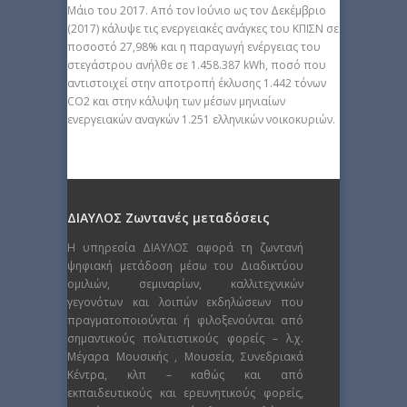
Μάιο του 2017. Από τον Ιούνιο ως τον Δεκέμβριο
(2017) κάλυψε τις ενεργειακές ανάγκες του ΚΠΙΣΝ σε
ποσοστό 27,98% και η παραγωγή ενέργειας του
στεγάστρου ανήλθε σε 1.458.387 kWh, ποσό που
αντιστοιχεί στην αποτροπή έκλυσης 1.442 τόνων
CO2 και στην κάλυψη των μέσων μηνιαίων
ενεργειακών αναγκών 1.251 ελληνικών νοικοκυριών.
ΔΙΑΥΛΟΣ Ζωντανές μεταδόσεις
Η υπηρεσία ΔΙΑΥΛΟΣ αφορά τη ζωντανή
ψηφιακή μετάδοση μέσω του Διαδικτύου
ομιλιών, σεμιναρίων, καλλιτεχνικών
γεγονότων και λοιπών εκδηλώσεων που
πραγματοποιούνται ή φιλοξενούνται από
σημαντικούς πολιτιστικούς φορείς – λ.χ.
Μέγαρα Μουσικής , Μουσεία, Συνεδριακά
Κέντρα, κλπ – καθώς και από
εκπαιδευτικούς και ερευνητικούς φορείς,