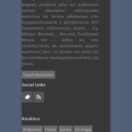
ψηφιακή μετάδοση μέσω του Διαδικτύου
ομιλιών, σεμιναρίων, καλλιτεχνικών
γεγονότων και λοιπών εκδηλώσεων που
πραγματοποιούνται ή φιλοξενούνται από
σημαντικούς πολιτιστικούς φορείς – λ.χ.
Μέγαρα Μουσικής , Μουσεία, Συνεδριακά
Κέντρα, κλπ – καθώς και από
εκπαιδευτικούς και ερευνητικούς φορείς,
πρωτίστως προς το σύνολο των μελών της
Ερευνητικής και Ακαδημαϊκής κοινότητας της
χώρας.
Συχνές Ερωτήσεις
Social Links
Κανάλια
Άνθρωπος
Γενικά
Δίκαιο
Επιστήμη