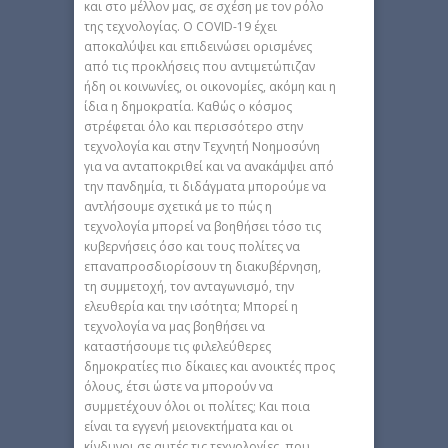
και στο μέλλον μας, σε σχέση με τον ρόλο
της τεχνολογίας. Ο COVID-19 έχει
αποκαλύψει και επιδεινώσει ορισμένες
από τις προκλήσεις που αντιμετώπιζαν
ήδη οι κοινωνίες, οι οικονομίες, ακόμη και η
ίδια η δημοκρατία. Καθώς ο κόσμος
στρέφεται όλο και περισσότερο στην
τεχνολογία και στην Τεχνητή Νοημοσύνη
για να ανταποκριθεί και να ανακάμψει από
την πανδημία, τι διδάγματα μπορούμε να
αντλήσουμε σχετικά με το πώς η
τεχνολογία μπορεί να βοηθήσει τόσο τις
κυβερνήσεις όσο και τους πολίτες να
επαναπροσδιορίσουν τη διακυβέρνηση,
τη συμμετοχή, τον ανταγωνισμό, την
ελευθερία και την ισότητα; Μπορεί η
τεχνολογία να μας βοηθήσει να
καταστήσουμε τις φιλελεύθερες
δημοκρατίες πιο δίκαιες και ανοικτές προς
όλους, έτσι ώστε να μπορούν να
συμμετέχουν όλοι οι πολίτες; Και ποια
είναι τα εγγενή μειονεκτήματα και οι
κίνδυνοι σε αυτές τις τεχνολογίες, που