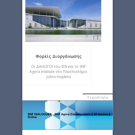
Φορείς Διοργάνωσης
Οι ΔΙΑΛΟΓΟΙ του ΙΣΝ και το SNF
Agora Institute στο Πανεπιστήμιο
Johns Hopkins
Τεχνολογία