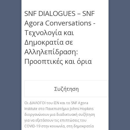
SNF DIALOGUES – SNF
Agora Conversations -
Τεχνολογία και
Δημοκρατία σε
Αλληλεπίδραση:
Προοπτικές και όρια
Συζήτηση
Οι ΔΙΑΛΟΓΟΙ του ΙΣΝ και το SNF Agora
Institute στο Πανεπιστήμιο Johns Hopkins
διοργανώνουν μια διαδικτυακή συζήτηση
για να εξετάσουν τις επιπτώσεις του
COVID-19 στην κοινωνία, στη δημοκρατία