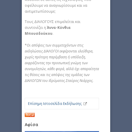
οφείλουμε να αναγνωρίσουμε και να
αντιμετωπίσουμε;
Τους ΔΙΑΛΟΓΟΥΣ επιμελείται και
συντονίζει η
Άννα-Κύνθια
Μπουσδούκου
.
*
Οι απόψεις των συμμετεχόντων στις
εκδηλώσεις ΔΙΑΛΟΓΟΙ εκφέρονται ελεύθερα,
χωρίς πρότερη παρέμβαση ή υπόδειξη,
εκφράζοντας την προσωπική γνώμη των
συνομιλητών, κάθε φορά, αλλά όχι απαραίτητα
τις θέσεις και τις απόψεις της ομάδας των
ΔΙΑΛΟΓΩΝ του Ιδρύματος Σταύρος Νιάρχος.
Επίσημη Ιστοσελίδα Εκδήλωσης
Αφίσα