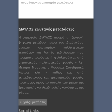
ανθρώπων με αναπηρία γενικότερα.
ΔΙΑΥΛΟΣ Ζωντανές μεταδόσεις
Η υπηρεσία ΔΙΑΥΛΟΣ αφορά τη ζωντανή
ψηφιακή μετάδοση μέσω του Διαδικτύου
ομιλιών, σεμιναρίων, καλλιτεχνικών
γεγονότων και λοιπών εκδηλώσεων που
πραγματοποιούνται ή φιλοξενούνται από
σημαντικούς πολιτιστικούς φορείς – λ.χ.
Μέγαρα Μουσικής , Μουσεία, Συνεδριακά
Κέντρα, κλπ – καθώς και από
εκπαιδευτικούς και ερευνητικούς φορείς,
πρωτίστως προς το σύνολο των μελών της
Ερευνητικής και Ακαδημαϊκής κοινότητας της
χώρας.
Συχνές Ερωτήσεις
Social Links