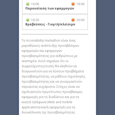
16:00
18:00
Παρουσίαση των εφαρμογών
18:30
20:00
Βραβεύσεις - Γιορτή/κλείσιμo
Τo Accessibility Hackathon είναι ένας
μαραθώνιος ανάπτυξης προσβάσιμων
εφαρμογών και εφαρμογών
προσβασιμότητας για ανθρώπους με
αναπηρία. Αυτό σημαίνει ότι οι
συμμετέχοντες/ουσες θα κληθούν να
διαγωνιστούν για να λύσουν προβλήματα
προσβασιμότητας, να μάθουν τεχνολογίες
προσβασιμότητας και να συνεργαστούν
περνώντας ευχάριστα. Στόχος είναι να
σχεδιαστούν πρωτότυπες προσβάσιμες
εφαρμογές για το διαδίκτυο και για τα
κινητά τηλέφωνα (Web and mobile
applications) και/ή εφαρμογές για τη
διευκόλυνση της προσβασιμότητας