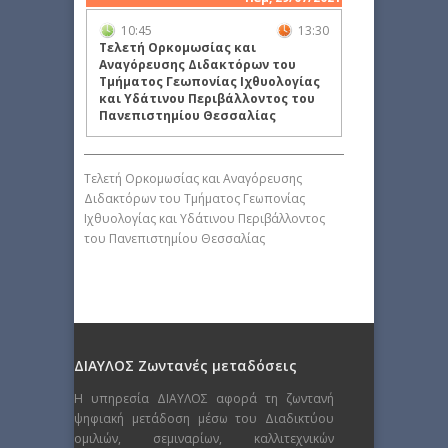
10:45
13:30
Τελετή Ορκομωσίας και
Αναγόρευσης Διδακτόρων του
Τμήματος Γεωπονίας Ιχθυολογίας
και Υδάτινου Περιβάλλοντος του
Πανεπιστημίου Θεσσαλίας
Τελετή Ορκομωσίας και Αναγόρευσης
Διδακτόρων του Τμήματος Γεωπονίας
Ιχθυολογίας και Υδάτινου Περιβάλλοντος
του Πανεπιστημίου Θεσσαλίας
ΔΙΑΥΛΟΣ Ζωντανές μεταδόσεις
Η υπηρεσία ΔΙΑΥΛΟΣ αφορά τη ζωντανή
ψηφιακή μετάδοση μέσω του Διαδικτύου
ομιλιών, σεμιναρίων, καλλιτεχνικών