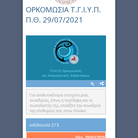
ΟΡΚΟΜΩΣΙΑ Τ.Γ.Ι.Υ.Π.
Π.Θ. 29/07/2021
Για αναλυτικότερα στοιχεία μιας
συνεδρίας, όπως η περίληψη και οι
συντελεστές της, επιλέξτε την συνεδρία
της επιθυμίας σας στον πίνακα
συνεδριών στα δεξιά της ιστοσελίδας
eΑίθουσα ΣΓΕ
Πέμ, 29/07/2021