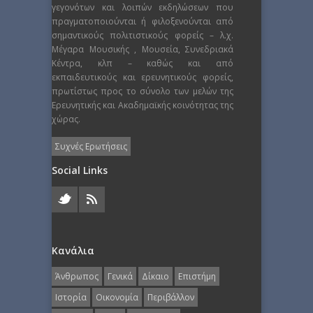
γεγονότων και λοιπών εκδηλώσεων που
πραγματοποιούνται ή φιλοξενούνται από
σημαντικούς πολιτιστικούς φορείς – λ.χ.
Μέγαρα Μουσικής , Μουσεία, Συνεδριακά
Κέντρα, κλπ – καθώς και από
εκπαιδευτικούς και ερευνητικούς φορείς,
πρωτίστως προς το σύνολο των μελών της
Ερευνητικής και Ακαδημαϊκής κοινότητας της
χώρας.
Συχνές Ερωτήσεις
Social Links
Κανάλια
Άνθρωπος
Γενικά
Δίκαιο
Επιστήμη
Ιστορία
Οικονομία
Περιβάλλον