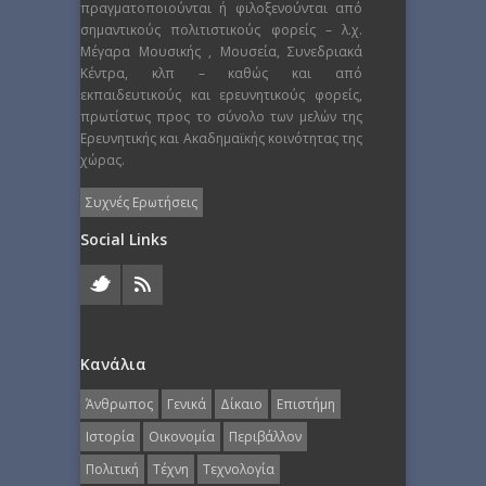
πραγματοποιούνται ή φιλοξενούνται από
σημαντικούς πολιτιστικούς φορείς – λ.χ.
Μέγαρα Μουσικής , Μουσεία, Συνεδριακά
Κέντρα, κλπ – καθώς και από
εκπαιδευτικούς και ερευνητικούς φορείς,
πρωτίστως προς το σύνολο των μελών της
Ερευνητικής και Ακαδημαϊκής κοινότητας της
χώρας.
Συχνές Ερωτήσεις
Social Links
Κανάλια
Άνθρωπος
Γενικά
Δίκαιο
Επιστήμη
Ιστορία
Οικονομία
Περιβάλλον
Πολιτική
Τέχνη
Τεχνολογία