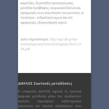
καμπύλες, δ) μοντέλα προσομοίωσης,
μοντέλα πρόβλεψης, νευρωνικά δίκτυα και
εφαρμογές τους στην κίνηση των ρευστών, ε)
ποιότητα – τοξικότητα νερού και στ)
εφαρμογές, εξοικονόμηση νερού.
Δείτε περισσότερα :
http://agr.uth.gr/wp-
content/uploads/2022/02/Angelaki-Short-CV-
GR.pdf
ΔΙΑΥΛΟΣ Ζωντανές μεταδόσεις
Η υπηρεσία ΔΙΑΥΛΟΣ αφορά τη ζωντανή
ψηφιακή μετάδοση μέσω του Διαδικτύου
ομιλιών, σεμιναρίων, καλλιτεχνικών
γεγονότων και λοιπών εκδηλώσεων που