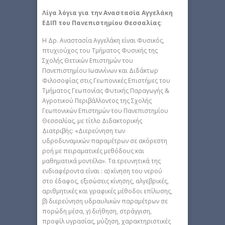
Λίγα λόγια για την Αναστασία Αγγελάκη
ΕΔΙΠ του Πανεπιστημίου Θεσσαλίας
:
Η Δρ. Αναστασία Αγγελάκη είναι Φυσικός,
πτυχιούχος του Τμήματος Φυσικής της
Σχολής Θετικών Επιστημών του
Πανεπιστημίου Ιωαννίνων και Διδάκτωρ
Φιλοσοφίας στις Γεωπονικές Επιστήμες του
Τμήματος Γεωπονίας Φυτικής Παραγωγής &
Αγροτικού Περιβάλλοντος της Σχολής
Γεωπονικών Επιστημών του Πανεπιστημίου
Θεσσαλίας, με τίτλο Διδακτορικής
Διατριβής: «Διερεύνηση των
υδροδυναμικών παραμέτρων σε ακόρεστη
ροή με πειραματικές μεθόδους και
μαθηματικά μοντέλα». Τα ερευνητικά της
ενδιαφέροντα είναι : α) κίνηση του νερού
στο έδαφος, εξισώσεις κίνησης, αλγεβρικές,
αριθμητικές και γραφικές μέθοδοι επίλυσης,
β) διερεύνηση υδραυλικών παραμέτρων σε
πορώδη μέσα, γ) διήθηση, στράγγιση,
προφίλ υγρασίας, μύζηση, χαρακτηριστικές