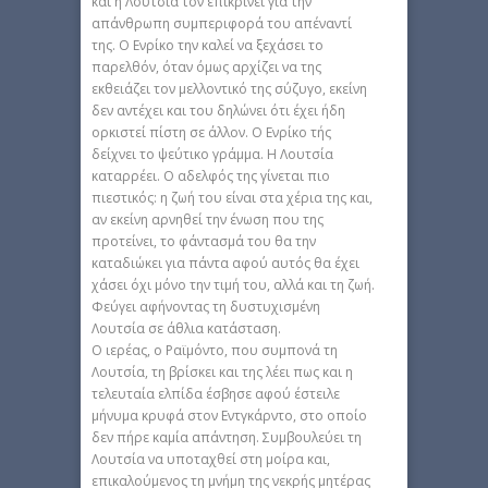
και η Λουτσία τον επικρίνει για την
απάνθρωπη συμπεριφορά του απέναντί
της. Ο Ενρίκο την καλεί να ξεχάσει το
παρελθόν, όταν όμως αρχίζει να της
εκθειάζει τον μελλοντικό της σύζυγο, εκείνη
δεν αντέχει και του δηλώνει ότι έχει ήδη
ορκιστεί πίστη σε άλλον. Ο Ενρίκο τής
δείχνει το ψεύτικο γράμμα. Η Λουτσία
καταρρέει. Ο αδελφός της γίνεται πιο
πιεστικός: η ζωή του είναι στα χέρια της και,
αν εκείνη αρνηθεί την ένωση που της
προτείνει, το φάντασμά του θα την
καταδιώκει για πάντα αφού αυτός θα έχει
χάσει όχι μόνο την τιμή του, αλλά και τη ζωή.
Φεύγει αφήνοντας τη δυστυχισμένη
Λουτσία σε άθλια κατάσταση.
Ο ιερέας, ο Ραϊμόντο, που συμπονά τη
Λουτσία, τη βρίσκει και της λέει πως και η
τελευταία ελπίδα έσβησε αφού έστειλε
μήνυμα κρυφά στον Εντγκάρντο, στο οποίο
δεν πήρε καμία απάντηση. Συμβουλεύει τη
Λουτσία να υποταχθεί στη μοίρα και,
επικαλούμενος τη μνήμη της νεκρής μητέρας