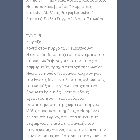
Arrigo S.r.I * Μακιγιάζ: Αργυρώ Κουρουπού,
Νατάσσα Καλλιβρούση * Κομμώσεις:
Κατερίνα Μωλέττη, Ειρήνη Κλουκίνα *
Αμπιγιέζ: Στέλλα Συγγρού, Μαρία Στυλιάρα
ΣΥΝΟΨΗ
Α΄ Πράξη
Κοντά στον πύργο των Ρέιβενσγουντ
Η σκηνή διαδραματίζεται στα κτήματα του
πύργο των Ρέιβενσγουντ στην επαρχία
Λαμμερμούρ, τραχιά περιοχή της Σκωτίας.
Νωρίς το πρωί ο Νορμάννο, αρχικυνηγός
του Ενρίκο, δίνει εντολή στους ανθρώπους
του να ψάξουν τη γύρω περιοχή για να
βρουν τα ίχνη ενός μυστηριώδους
αγνώστου που η παρουσία του
εντοπίστηκε στα περίχωρα του πύργου.
Μόλις φύγουν οι υπηρέτες, ο Νορμάννο
ρωτάει τον Ενρίκο, που φτάνει εκείνη τη
στιγμή, για την αιτία της φανερής του
στενοχώριας. Εκείνος παραπονιέται για την
επιδείνωση της κατάστασής του: όχι μόνο ο