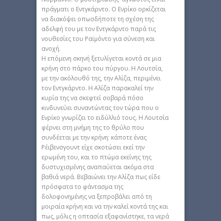
πράγματι ο Εντγκάρντο. Ο Ενρίκο ορκίζεται
να διακόψει οπωσδήποτε τη σχέση της
αδελφή του με τον Εντγκάρντο παρά τις
νουθεσίες του Ραϊμόντο για σύνεση και
ανοχή.
Η επόμενη σκηνή ξετυλίγεται κοντά σε μια
κρήνη στο πάρκο του πύργου. Η Λουτσία,
με την ακόλουθό της, την Αλίζα, περιμένει
τον Εντγκάρντο. Η Αλίζα παρακαλεί την
κυρία της να σκεφτεί σοβαρά πόσο
κινδυνεύει συναντώντας τον τώρα που ο
Ενρίκο γνωρίζει το ειδύλλιό τους. Η Λουτσία
φέρνει στη μνήμη της το θρύλο που
συνδέεται με την κρήνη: κάποτε ένας
Ρέιβενσγουντ είχε σκοτώσει εκεί την
ερωμένη του, και το πτώμα εκείνης της
δυστυχισμένης αναπαύεται ακόμα στα
βαθιά νερά. Βεβαιώνει την Αλίζα πως είδε
πρόσφατα το φάντασμα της
δολοφονημένης να ξεπροβάλει από τη
μοιραία κρήνη και να την καλεί κοντά της και
πως, μόλις η οπτασία εξαφανίστηκε, τα νερά