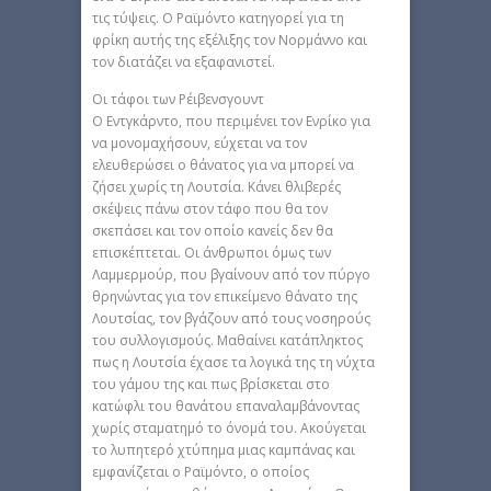
τις τύψεις. Ο Ραϊμόντο κατηγορεί για τη
φρίκη αυτής της εξέλιξης τον Νορμάννο και
τον διατάζει να εξαφανιστεί.
Οι τάφοι των Ρέιβενσγουντ
Ο Εντγκάρντο, που περιμένει τον Ενρίκο για
να μονομαχήσουν, εύχεται να τον
ελευθερώσει ο θάνατος για να μπορεί να
ζήσει χωρίς τη Λουτσία. Κάνει θλιβερές
σκέψεις πάνω στον τάφο που θα τον
σκεπάσει και τον οποίο κανείς δεν θα
επισκέπτεται. Οι άνθρωποι όμως των
Λαμμερμούρ, που βγαίνουν από τον πύργο
θρηνώντας για τον επικείμενο θάνατο της
Λουτσίας, τον βγάζουν από τους νοσηρούς
του συλλογισμούς. Μαθαίνει κατάπληκτος
πως η Λουτσία έχασε τα λογικά της τη νύχτα
του γάμου της και πως βρίσκεται στο
κατώφλι του θανάτου επαναλαμβάνοντας
χωρίς σταματημό το όνομά του. Ακούγεται
το λυπητερό χτύπημα μιας καμπάνας και
εμφανίζεται ο Ραϊμόντο, ο οποίος