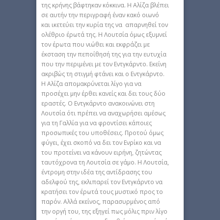
της κρήνης βάφτηκαν κόκκινα. Η Αλίζα βλέπει
σε αυτήν την περιγραφή έναν κακό οιωνό
και ικετεύει την κυρία της να απαρνηθεί τον
ολέθριο έρωτά της. Η Λουτσία όμως εξυμνεί
τον έρωτα που νιώθει και εκφράζει με
έκσταση την πεποίθησή της για την ευτυχία
που την περιμένει με τον Εντγκάρντο. Εκείνη
ακριβώς τη στιγμή φτάνει και ο Εντγκάρντο.
Η Αλίζα απομακρύνεται λίγο για να
προσέχει μην έρθει κανείς και δει τους δύο
εραστές. Ο Εντγκάρντο ανακοινώνει στη
Λουτσία ότι πρέπει να αναχωρήσει αμέσως
για τη Γαλλία για να φροντίσει κάποιες
προσωπικές του υποθέσεις. Προτού όμως
φύγει, έχει σκοπό να δει τον Ενρίκο και να
του προτείνει να κάνουν ειρήνη, ζητώντας
ταυτόχρονα τη Λουτσία σε γάμο. Η Λουτσία,
έντρομη στην ιδέα της αντίδρασης του
αδελφού της, εκλιπαρεί τον Εντγκάρντο να
κρατήσει τον έρωτά τους μυστικό προς το
παρόν. Αλλά εκείνος, παρασυρμένος από
την οργή του, της εξηγεί πως μόλις πριν λίγο