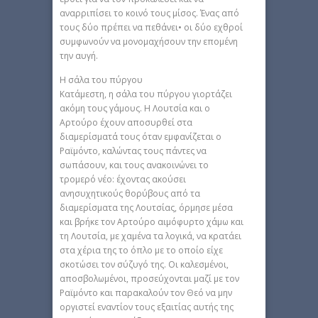
αναρριπίσει το κοινό τους μίσος. Ένας από
τους δύο πρέπει να πεθάνει• οι δύο εχθροί
συμφωνούν να μονομαχήσουν την επομένη
την αυγή.
Η σάλα του πύργου
Κατάμεστη, η σάλα του πύργου γιορτάζει
ακόμη τους γάμους. Η Λουτσία και ο
Αρτούρο έχουν αποσυρθεί στα
διαμερίσματά τους όταν εμφανίζεται ο
Ραϊμόντο, καλώντας τους πάντες να
σωπάσουν, και τους ανακοινώνει το
τρομερό νέο: έχοντας ακούσει
ανησυχητικούς θορύβους από τα
διαμερίσματα της Λουτσίας, όρμησε μέσα
και βρήκε τον Αρτούρο αιμόφυρτο χάμω και
τη Λουτσία, με χαμένα τα λογικά, να κρατάει
στα χέρια της το όπλο με το οποίο είχε
σκοτώσει τον σύζυγό της. Οι καλεσμένοι,
αποσβολωμένοι, προσεύχονται μαζί με τον
Ραϊμόντο και παρακαλούν τον Θεό να μην
οργιστεί εναντίον τους εξαιτίας αυτής της