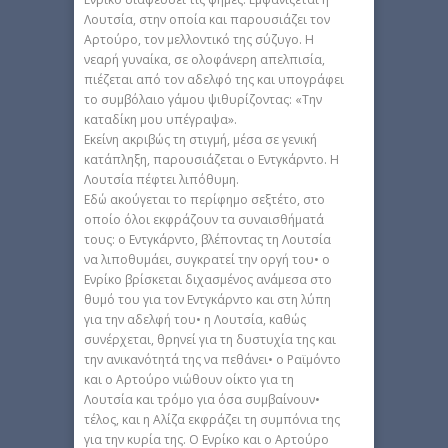
Λουτσία, στην οποία και παρουσιάζει τον
Αρτούρο, τον μελλοντικό της σύζυγο. Η
νεαρή γυναίκα, σε ολοφάνερη απελπισία,
πιέζεται από τον αδελφό της και υπογράφει
το συμβόλαιο γάμου ψιθυρίζοντας: «Την
καταδίκη μου υπέγραψα».
Εκείνη ακριβώς τη στιγμή, μέσα σε γενική
κατάπληξη, παρουσιάζεται ο Εντγκάρντο. Η
Λουτσία πέφτει λιπόθυμη.
Εδώ ακούγεται το περίφημο σεξτέτο, στο
οποίο όλοι εκφράζουν τα συναισθήματά
τους: ο Εντγκάρντο, βλέποντας τη Λουτσία
να λιποθυμάει, συγκρατεί την οργή του• ο
Ενρίκο βρίσκεται διχασμένος ανάμεσα στο
θυμό του για τον Εντγκάρντο και στη λύπη
για την αδελφή του• η Λουτσία, καθώς
συνέρχεται, θρηνεί για τη δυστυχία της και
την ανικανότητά της να πεθάνει• ο Ραϊμόντο
και ο Αρτούρο νιώθουν οίκτο για τη
Λουτσία και τρόμο για όσα συμβαίνουν•
τέλος, και η Αλίζα εκφράζει τη συμπόνια της
για την κυρία της. Ο Ενρίκο και ο Αρτούρο