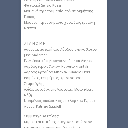
Φωτισμοί Sergio Rossi
Μουσική προετοιμασία σολίστ Δημήτρης
Γιάκας
Μουσική προετοιμασία χορωδίας Ερμιόνη
Νάστου
Δ Ι Α Ν Ο Μ Η
Λουτσία, αδελφή του Λόρδου Ενρίκο Άστον:
June Anderson
Εντγκάρντο Ρέηβενσγουντ: Ramon Vargas
Λόρδος Ενρίκο Άστον: Roberto Frontali
Λόρδος Αρτούρο Μπάκλω: Saverio Fiore
Ραϊμόντο, εφημέριος: Χριστόφορος
Σταμπόγλης
Αλίζα, συνοδός της Λουτσίας: Μαίρη-Έλεν
Νέζη
Νορμάννο, ακόλουθος του Λόρδου Ενρίκο
Άστον: Patrizio Saudelli
Συμμετέχουν επίσης:
Κυρίες και ιππότες, συγγενείς του Άστον,
κάτοικοι των Λαμμερμούρ, φίλοι και