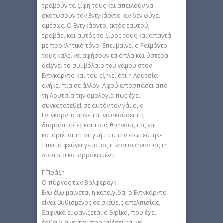
τραβούν τα ξίφη τους και απειλούν να
σκοτώσουν τον Εντγκάρντο αν δεν φύγει
αμέσως. Ο Εντγκάρντο, εκτός εαυτού,
τραβάει και αυτός το ξίφος τους και απαντά
με προκλητικό τόνο. Επεμβαίνει ο Ραϊμόντο:
τους καλεί να αφήσουν τα όπλα και ύστερα
δείχνει το συμβόλαιο του γάμου στον
Εντγκάρντο και του εξηγεί ότι η Λουτσία
ανήκει πια σε άλλον. Αφού αποσπάσει από
τη Λουτσία την ομολογία πως έχει
συγκατατεθεί σε αυτόν τον γάμο, ο
Εντγκάρντο αρνείται να ακούσει τις
διαμαρτυρίες και τους θρήνους της και
καταριέται τη στιγμή που την ερωτεύτηκε.
Έπειτα φεύγει γεμάτος πίκρα αφήνοντας τη
Λουτσία καταρρακωμένη.
Γ΄ Πράξη
Ο πύργος των Βολφεράγκ
Ενώ έξω μαίνεται η καταιγίδα, ο Εντγκάρντο
είναι βυθισμένος σε σκέψεις απελπισίας.
Ξαφνικά εμφανίζεται ο Ενρίκο, που έχει
έρθει για να τον προκαλέσει και να