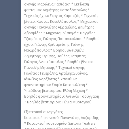
σκηνής: Μαριλένα Ρασιδάκη * Εκτέλεση
φωτισμών: Δημήτρης Παπαδόπουλος *
Τεχνικός ήχου: Σέργιος Χαρατζάς * Τεχνικός
βίντεο: Κώστας Κανελλόπουλος * Μηχανικοί
σκηνής: Παναγιώτης Αβραμίδης, Δημήτρης
Αβραμίδης * Μηχανισμοί σκηνής: Βαγγέλης
Τζιομάκας, Γιώργος Παπανικολάου * Βοηθοί
ήχου: Γιάννης Κριθαριώτης, Γιάννης
Ναζιρόπουλος * Βοηθοί φωτισμών:
Δημήτρης Σερίφης, Παύλος Τσαμπάς,
Γιώργος Ανεστόπουλος * Βοηθός βίντεο:
Παντελής Μητάκης * Τεχνικοί σκηνής:
Γαλάτιος Γενεράλης, Αρτέμης Συρίγος,
Ιάκωβος Δαρζέντας * Υπεύθυνη
φροντιστηρίου: Σοφία Κατσουλίερη *
Υπεύθυνη βεστιαρίου: Ελένη Μιχάλη *
Βοηθός φροντιστηρίου: Αντωνία Τσούγγαρη
* Βοηθός βεστιαρίου: Τώνια Μυριαγκού
Εξωτερικοί συνεργάτες
Κατασκευή σκηνικού: Παναγιώτης Λαζαρίδης
* Κατασκευή κοστουμιών: Sartoria Teatrale