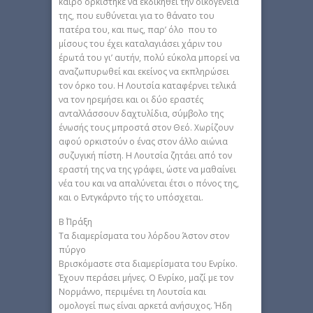
καιρό ορκίστηκε να εκδικηθεί την οικογένειά
της, που ευθύνεται για το θάνατο του
πατέρα του, και πως, παρ’ όλο που το
μίσους του έχει καταλαγιάσει χάριν του
έρωτά του γι’ αυτήν, πολύ εύκολα μπορεί να
αναζωπυρωθεί και εκείνος να εκπληρώσει
τον όρκο του. Η Λουτσία καταφέρνει τελικά
να τον ηρεμήσει και οι δύο εραστές
ανταλλάσσουν δαχτυλίδια, σύμβολο της
ένωσής τους μπροστά στον Θεό. Χωρίζουν
αφού ορκιστούν ο ένας στον άλλο αιώνια
συζυγική πίστη. Η Λουτσία ζητάει από τον
εραστή της να της γράφει, ώστε να μαθαίνει
νέα του και να απαλύνεται έτσι ο πόνος της,
και ο Εντγκάρντο τής το υπόσχεται.
Β΄ Πράξη
Τα διαμερίσματα του λόρδου Άστον στον
πύργο
Βρισκόμαστε στα διαμερίσματα του Ενρίκο.
Έχουν περάσει μήνες. Ο Ενρίκο, μαζί με τον
Νορμάννο, περιμένει τη Λουτσία και
ομολογεί πως είναι αρκετά ανήσυχος. Ήδη