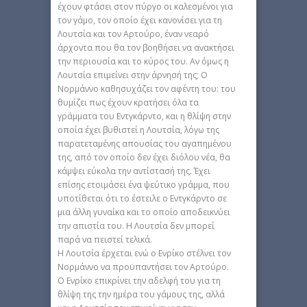
έχουν φτάσει στον πύργο οι καλεσμένοι για
τον γάμο, τον οποίο έχει κανονίσει για τη
Λουτσία και τον Αρτούρο, έναν νεαρό
άρχοντα που θα τον βοηθήσει να ανακτήσει
την περιουσία και το κύρος του. Αν όμως η
Λουτσία επιμείνει στην άρνησή της; Ο
Νορμάννο καθησυχάζει τον αφέντη του: του
θυμίζει πως έχουν κρατήσει όλα τα
γράμματα του Εντγκάρντο, και η θλίψη στην
οποία έχει βυθιστεί η Λουτσία, λόγω της
παρατεταμένης απουσίας του αγαπημένου
της, από τον οποίο δεν έχει διόλου νέα, θα
κάμψει εύκολα την αντίστασή της. Έχει
επίσης ετοιμάσει ένα ψεύτικο γράμμα, που
υποτίθεται ότι το έστειλε ο Εντγκάρντο σε
μια άλλη γυναίκα και το οποίο αποδεικνύει
την απιστία του. Η Λουτσία δεν μπορεί
παρά να πειστεί τελικά.
Η Λουτσία έρχεται ενώ ο Ενρίκο στέλνει τον
Νορμάννο να προϋπαντήσει τον Αρτούρο.
Ο Ενρίκο επικρίνει την αδελφή του για τη
θλίψη της την ημέρα του γάμους της, αλλά