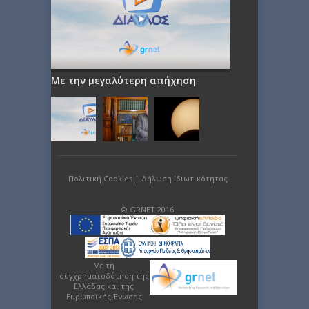
Με την μεγαλύτερη απήχηση
Πολιτική Cookies
|
Δήλωση Ιδιωτικότητας
© GRNET 2016
Με τη
συγχρηματοδότηση της
Ελλάδας και της
Ευρωπαϊκής Ένωσης