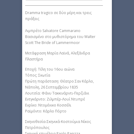
Dramma tragico σε δύο μέρη και τρεις
πράξεις
Λιμπρέτο Salvatore Cammarano
Βασισμένο στο μυθιστόρημα του Walter
Scott The Bride of Lammermoor
Μετάφραση Μαρία Λαϊνά, Αλεξάνδρα
Πλαστήρα
Εποχή: Τέλη του 16ου αιώνα
Τόπος: Σκωτία
Πρώτη παράσταση: Θέατρο Σαν Κάρλο,
Νάπολη, 26 Σεπτεμβρίου 1835
Λουτσία: Φάνυ Τακκινάρντι-Περζιάνι
Εντγκάρντο: Ζιλμπέρ-Λουί Ντυπρέ
Ενρίκο: Ντομένικο Κοσσέλι
Ραϊμόντο: Κάρλο Πόρτο
Σκηνοθεσία-Σκηνικά-Κοστούμια Νίκος
Πετρόπουλος
Σκηνική επιμέλεια Paolo Panizza