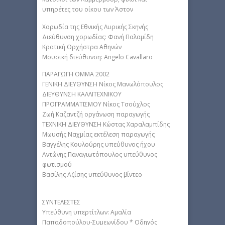
υπηρέτες του οίκου των Άστον
Χορωδία της Εθνικής Λυρικής Σκηνής
Διεύθυνση χορωδίας: Φανή Παλαμίδη
Κρατική Ορχήστρα Αθηνών
Μουσική διεύθυνση: Angelo Cavallaro
ΠΑΡΑΓΩΓΗ ΟΜΜΑ 2002
ΓΕΝΙΚΗ ΔΙΕΥΘΥΝΣΗ Νίκος Μανωλόπουλος
ΔΙΕΥΘΥΝΣΗ ΚΑΛΛΙΤΕΧΝΙΚΟΥ
ΠΡΟΓΡΑΜΜΑΤΙΣΜΟΥ Νίκος Τσούχλος
Ζωή Καζαντζή οργάνωση παραγωγής
ΤΕΧΝΙΚΗ ΔΙΕΥΘΥΝΣΗ Κώστας Χαραλαμπίδης
Μωυσής Ναχμίας εκτέλεση παραγωγής
Βαγγέλης Κουλούρης υπεύθυνος ήχου
Αντώνης Παναγιωτόπουλος υπεύθυνος
φωτισμού
Βασίλης Αζίσης υπεύθυνος βίντεο
ΣΥΝΤΕΛΕΣΤΕΣ
Υπεύθυνη υπερτίτλων: Αμαλία
Παπαδοπούλου-Συμεωνίδου * Οδηγός