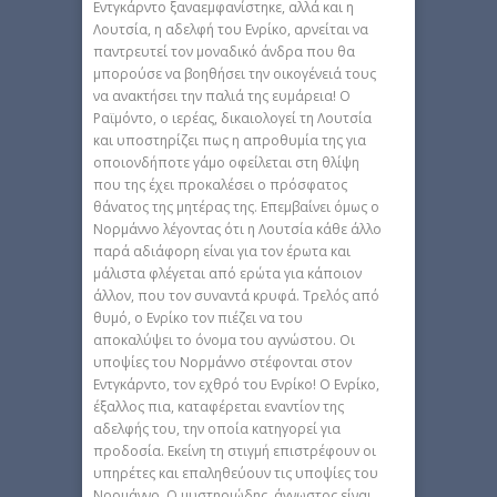
Εντγκάρντο ξαναεμφανίστηκε, αλλά και η
Λουτσία, η αδελφή του Ενρίκο, αρνείται να
παντρευτεί τον μοναδικό άνδρα που θα
μπορούσε να βοηθήσει την οικογένειά τους
να ανακτήσει την παλιά της ευμάρεια! Ο
Ραϊμόντο, ο ιερέας, δικαιολογεί τη Λουτσία
και υποστηρίζει πως η απροθυμία της για
οποιονδήποτε γάμο οφείλεται στη θλίψη
που της έχει προκαλέσει ο πρόσφατος
θάνατος της μητέρας της. Επεμβαίνει όμως ο
Νορμάννο λέγοντας ότι η Λουτσία κάθε άλλο
παρά αδιάφορη είναι για τον έρωτα και
μάλιστα φλέγεται από ερώτα για κάποιον
άλλον, που τον συναντά κρυφά. Τρελός από
θυμό, ο Ενρίκο τον πιέζει να του
αποκαλύψει το όνομα του αγνώστου. Οι
υποψίες του Νορμάννο στέφονται στον
Εντγκάρντο, τον εχθρό του Ενρίκο! Ο Ενρίκο,
έξαλλος πια, καταφέρεται εναντίον της
αδελφής του, την οποία κατηγορεί για
προδοσία. Εκείνη τη στιγμή επιστρέφουν οι
υπηρέτες και επαληθεύουν τις υποψίες του
Νορμάννο. Ο μυστηριώδης άγνωστος είναι