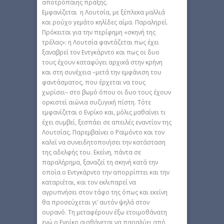
αποτρόπαιης πράξης.
Εμφανίζεται η Λουτσία, με ξέπλεκα μαλλιά
και ρούχο γεμάτο κηλίδες αίμα. Παραληρεί.
Πρόκειται για την περίφημη «σκηνή της
τρέλας»: η Λουτσία φαντάζεται πως έχει
ξαναβρεί τον Εντγκάρντο και πως οι δυο
τους έχουν καταφύγει αρχικά στην κρήνη
και στη συνέχεια –μετά την εμφάνιση του
φαντάσματος, που έρχεται να τους
χωρίσει– στο βωμό όπου οι δυο τους έχουν
ορκιστεί αιώνια συζυγική πίστη. Τότε
εμφανίζεται ο Ενρίκο και, μόλις μαθαίνει τι
έχει συμβεί, ξεσπάει σε απειλές εναντίον της
Λουτσίας. Παρεμβαίνει ο Ραϊμόντο και τον
καλεί να συνειδητοποιήσει την κατάσταση
της αδελφής του. Εκείνη, πάντα σε
παραλήρημα, ξαναζεί τη σκηνή κατά την
οποία ο Εντγκάρντο την απορρίπτει και την
καταριέται, και τον εκλιπαρεί να
αγρυπνήσει στον τάφο της όπως και εκείνη
θα προσεύχεται γι’ αυτόν ψηλά στον
ουρανό. Τη μεταφέρουν έξω ετοιμοθάνατη
ενώ ο Ενρίκο αισθάνεται να παραλύει από