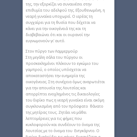
της, την εξορκίζει να συναινέσει στην
επιθυμία του αδελφού της. Εξουθενωμένη, η
νεαρή γυναίκα υποχωρεί. Ο ιερέας τη
συγχαίρει για τη θυσία που δέχεται να
κάνει για την οικογένειά της και τη
διαβεβαιώνει ότι και οι ουρανοί την
ευγνωμονούν γι’ αυτό.
Στον πύργο των Λαμμερμούρ
Στη μεγάλη σάλα του πύργου οι
προσκεκλημένοι πλέκουν το εγκώμιο του
γαμπρού, ο οποίος υπόσχεται να
αποκαταστήσει την ευημερία της
οικογένειας. Στη συνέχεια όμως αναρωτιέται
για την απουσία της Λουτσίας και
απορρίπτει ενοχλημένος τις δικαιολογίες
του Ενρίκο πως η νεαρή γυναίκα είναι ακόμη
συγκλονισμένη από τον πρόσφατο θάνατο
της μητέρας τους. Ζητάει να μάθει
λεπτομέρειες για τις φήμες που
κυκλοφορούν και συνδέουν το όνομα της
Λουτσίας με το όνομα του Εντγκάρντο. Ο
Ενρίκο διαψεύδει τις φήμες. Εμφανίζεται η