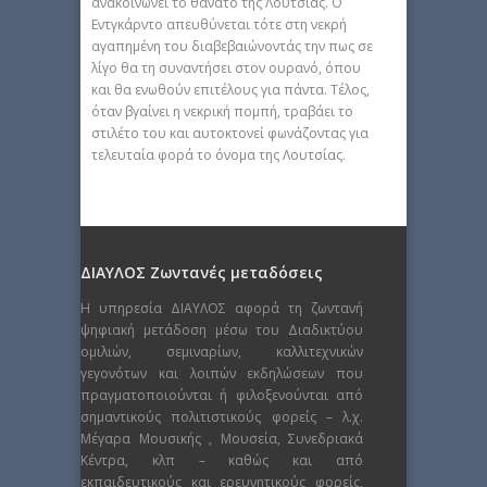
ανακοινώνει το θάνατο της Λουτσίας. Ο
Εντγκάρντο απευθύνεται τότε στη νεκρή
αγαπημένη του διαβεβαιώνοντάς την πως σε
λίγο θα τη συναντήσει στον ουρανό, όπου
και θα ενωθούν επιτέλους για πάντα. Τέλος,
όταν βγαίνει η νεκρική πομπή, τραβάει το
στιλέτο του και αυτοκτονεί φωνάζοντας για
τελευταία φορά το όνομα της Λουτσίας.
ΔΙΑΥΛΟΣ Ζωντανές μεταδόσεις
Η υπηρεσία ΔΙΑΥΛΟΣ αφορά τη ζωντανή
ψηφιακή μετάδοση μέσω του Διαδικτύου
ομιλιών, σεμιναρίων, καλλιτεχνικών
γεγονότων και λοιπών εκδηλώσεων που
πραγματοποιούνται ή φιλοξενούνται από
σημαντικούς πολιτιστικούς φορείς – λ.χ.
Μέγαρα Μουσικής , Μουσεία, Συνεδριακά
Κέντρα, κλπ – καθώς και από
εκπαιδευτικούς και ερευνητικούς φορείς,