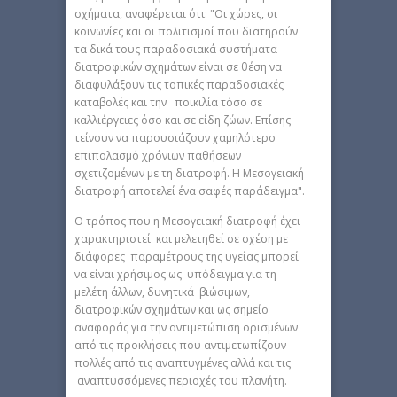
σχήματα, αναφέρεται ότι: "Οι χώρες, οι
κοινωνίες και οι πολιτισμοί που διατηρούν
τα δικά τους παραδοσιακά συστήματα
διατροφικών σχημάτων είναι σε θέση να
διαφυλάξουν τις τοπικές παραδοσιακές
καταβολές και την ποικιλία τόσο σε
καλλιέργειες όσο και σε είδη ζώων. Επίσης
τείνουν να παρουσιάζουν χαμηλότερο
επιπολασμό χρόνιων παθήσεων
σχετιζομένων με τη διατροφή. Η Μεσογειακή
διατροφή αποτελεί ένα σαφές παράδειγμα".
Ο τρόπος που η Μεσογειακή διατροφή έχει
χαρακτηριστεί και μελετηθεί σε σχέση με
διάφορες παραμέτρους της υγείας μπορεί
να είναι χρήσιμος ως υπόδειγμα για τη
μελέτη άλλων, δυνητικά βιώσιμων,
διατροφικών σχημάτων και ως σημείο
αναφοράς για την αντιμετώπιση ορισμένων
από τις προκλήσεις που αντιμετωπίζουν
πολλές από τις αναπτυγμένες αλλά και τις
αναπτυσσόμενες περιοχές του πλανήτη.