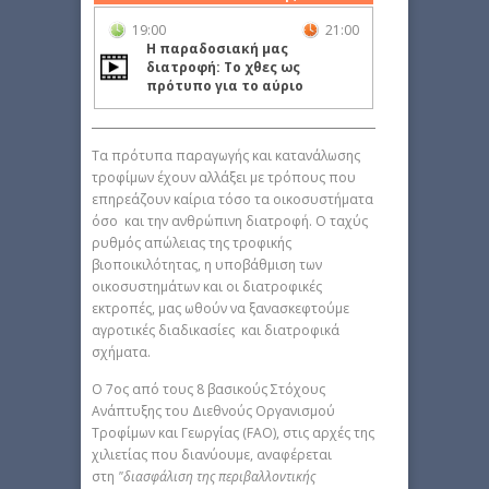
19:00
21:00
Η παραδοσιακή μας
διατροφή: Το χθες ως
πρότυπο για το αύριο
Τα πρότυπα παραγωγής και κατανάλωσης
τροφίμων έχουν αλλάξει με τρόπους που
επηρεάζουν καίρια τόσο τα οικοσυστήματα
όσο και την ανθρώπινη διατροφή. Ο ταχύς
ρυθμός απώλειας της τροφικής
βιοποικιλότητας, η υποβάθμιση των
οικοσυστημάτων και οι διατροφικές
εκτροπές, μας ωθούν να ξανασκεφτούμε
αγροτικές διαδικασίες και διατροφικά
σχήματα.
Ο 7ος από τους 8 βασικούς Στόχους
Ανάπτυξης του Διεθνούς Οργανισμού
Τροφίμων και Γεωργίας (FAO), στις αρχές της
χιλιετίας που διανύουμε, αναφέρεται
στη
"διασφάλιση της περιβαλλοντικής