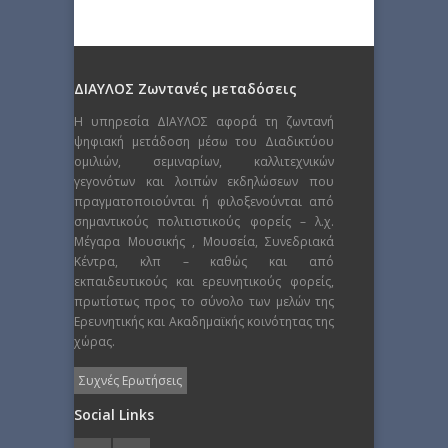
ΔΙΑΥΛΟΣ Ζωντανές μεταδόσεις
Η υπηρεσία ΔΙΑΥΛΟΣ αφορά τη ζωντανή
ψηφιακή μετάδοση μέσω του Διαδικτύου
ομιλιών, σεμιναρίων, καλλιτεχνικών
γεγονότων και λοιπών εκδηλώσεων που
πραγματοποιούνται ή φιλοξενούνται από
σημαντικούς πολιτιστικούς φορείς – λ.χ.
Μέγαρα Μουσικής , Μουσεία, Συνεδριακά
Κέντρα, κλπ – καθώς και από
εκπαιδευτικούς και ερευνητικούς φορείς,
πρωτίστως προς το σύνολο των μελών της
Ερευνητικής και Ακαδημαϊκής κοινότητας της
χώρας.
Συχνές Ερωτήσεις
Social Links