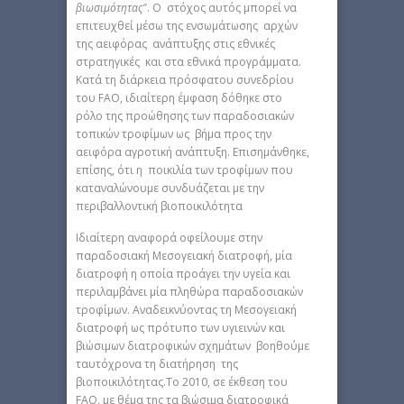
βιωσιμότητας"
. Ο στόχος αυτός μπορεί να
επιτευχθεί μέσω της ενσωμάτωσης αρχών
της αειφόρας ανάπτυξης στις εθνικές
στρατηγικές και στα εθνικά προγράμματα.
Κατά τη διάρκεια πρόσφατου συνεδρίου
του FAO, ιδιαίτερη έμφαση δόθηκε στο
ρόλο της προώθησης των παραδοσιακών
τοπικών τροφίμων ως βήμα προς την
αειφόρα αγροτική ανάπτυξη. Επισημάνθηκε,
επίσης, ότι η ποικιλία των τροφίμων που
καταναλώνουμε συνδυάζεται με την
περιβαλλοντική βιοποικιλότητα
Ιδιαίτερη αναφορά οφείλουμε στην
παραδοσιακή Μεσογειακή διατροφή, μία
διατροφή η οποία προάγει την υγεία και
περιλαμβάνει μία πληθώρα παραδοσιακών
τροφίμων. Αναδεικνύοντας τη Μεσογειακή
διατροφή ως πρότυπο των υγιεινών και
βιώσιμων διατροφικών σχημάτων βοηθούμε
ταυτόχρονα τη διατήρηση της
βιοποικιλότητας.Το 2010, σε έκθεση του
FAO, με θέμα της τα βιώσιμα διατροφικά