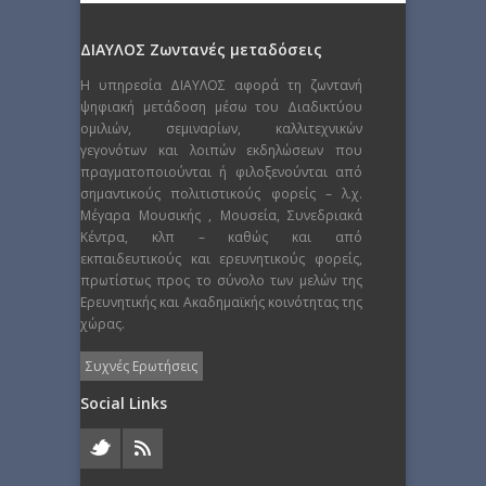
ΔΙΑΥΛΟΣ Ζωντανές μεταδόσεις
Η υπηρεσία ΔΙΑΥΛΟΣ αφορά τη ζωντανή
ψηφιακή μετάδοση μέσω του Διαδικτύου
ομιλιών, σεμιναρίων, καλλιτεχνικών
γεγονότων και λοιπών εκδηλώσεων που
πραγματοποιούνται ή φιλοξενούνται από
σημαντικούς πολιτιστικούς φορείς – λ.χ.
Μέγαρα Μουσικής , Μουσεία, Συνεδριακά
Κέντρα, κλπ – καθώς και από
εκπαιδευτικούς και ερευνητικούς φορείς,
πρωτίστως προς το σύνολο των μελών της
Ερευνητικής και Ακαδημαϊκής κοινότητας της
χώρας.
Συχνές Ερωτήσεις
Social Links