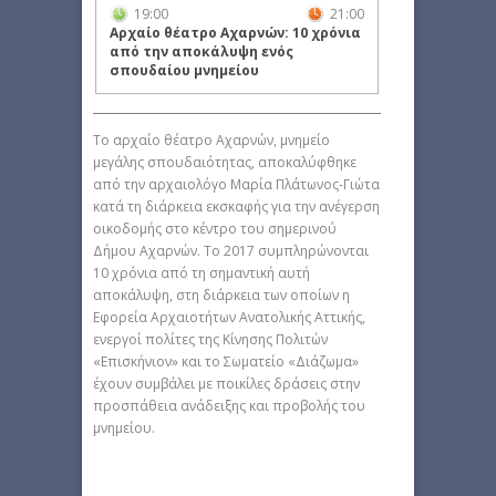
19:00
21:00
Αρχαίο θέατρο Αχαρνών: 10 χρόνια
από την αποκάλυψη ενός
σπουδαίου μνημείου
Το αρχαίο θέατρο Αχαρνών, μνημείο
μεγάλης σπουδαιότητας, αποκαλύφθηκε
από την αρχαιολόγο Μαρία Πλάτωνος-Γιώτα
κατά τη διάρκεια εκσκαφής για την ανέγερση
οικοδομής στο κέντρο του σημερινού
Δήμου Αχαρνών. Το 2017 συμπληρώνονται
10 χρόνια από τη σημαντική αυτή
αποκάλυψη, στη διάρκεια των οποίων η
Εφορεία Αρχαιοτήτων Ανατολικής Αττικής,
ενεργοί πολίτες της Κίνησης Πολιτών
«Επισκήνιον» και το Σωματείο «Διάζωμα»
έχουν συμβάλει με ποικίλες δράσεις στην
προσπάθεια ανάδειξης και προβολής του
μνημείου.