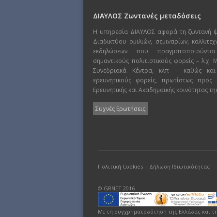
ΔΙΑΥΛΟΣ Ζωντανές μεταδόσεις
Η υπηρεσία ΔΙΑΥΛΟΣ αφορά τη ζωντανή 
Διαδικτύου ομιλιών, σεμιναρίων, καλλιτε
εκδηλώσεων που πραγματοποιούντα
σημαντικούς πολιτιστικούς φορείς – λ.χ.
Συνεδριακά Κέντρα, κλπ – καθώς και
ερευνητικούς φορείς, πρωτίστως προς
Ερευνητικής και Ακαδημαϊκής κοινότητας τη
Συχνές Ερωτήσεις
Πολιτική Cookies
|
Δήλωση Ιδιωτικότητας
© GRNET 2016
Με τη συγχρηματοδότηση της Ελλάδας και τ