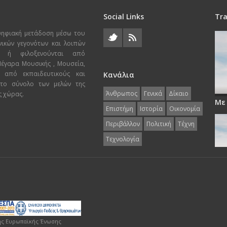
Social Links
Tra
ψηφιακή μετάδοση μέσω του
χνικών γεγονότων και λοιπών
ι ή φιλοξενούνται από
 Μέγαρα Μουσικής , Μουσεία,
 από εκπαιδευτικούς και
Κανάλια
 το σύνολο των μελών της
Άνθρωπος
Γενικά
Δίκαιο
ς χώρας.
Με
Επιστήμη
Ιστορία
Οικονομία
Περιβάλλον
Πολιτική
Τέχνη
Τεχνολογία
ης Ευρωπαϊκής Ένωσης