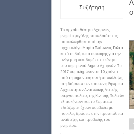
Α
Συζήτηση
σ
Το αρχαίο θέατρο Αχαρνών,
μνημείο μεγάλης σπουδαιότητας,
αποκαλύφθηκε από την
αρχαιολόγο Μαρία Πλάτωνος-Γιώτα
κατά τη διάρκεια εκσκαφής για την
ανέγερση οικοδομής στο κέντρο
του σημερινού Δήμου Αχαρνών. Το
2017 συμπληρώνονται 10 χρόνια
από τη σημαντική αυτή αποκάλυψη,
στη διάρκεια των οποίων η Εφορεία
Αρχαιοτήτων Ανατολικής Αττικής,
ενεργοί πολίτες της Κίνησης Πολιτών
«Επισκήνιον» και το Σωματείο
«Διάζωμα» έχουν συμβάλει με
ποικίλες δράσεις στην προσπάθεια
ανάδειξης και προβολής του
μνημείου.