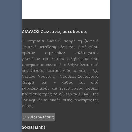
ΔΙΑΥΛΟΣ Ζωντανές μεταδόσεις
Η υπηρεσία ΔΙΑΥΛΟΣ αφορά τη ζωντανή
ψηφιακή μετάδοση μέσω του Διαδικτύου
ομιλιών, σεμιναρίων, καλλιτεχνικών
γεγονότων και λοιπών εκδηλώσεων που
πραγματοποιούνται ή φιλοξενούνται από
σημαντικούς πολιτιστικούς φορείς – λ.χ.
Μέγαρα Μουσικής , Μουσεία, Συνεδριακά
Κέντρα, κλπ – καθώς και από
εκπαιδευτικούς και ερευνητικούς φορείς,
πρωτίστως προς το σύνολο των μελών της
Ερευνητικής και Ακαδημαϊκής κοινότητας της
χώρας.
Συχνές Ερωτήσεις
Social Links