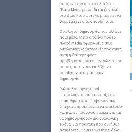
όπως ένα τηλεοπτικό πλατό, το
Πλατό Media μεταδίδεται ζωντανά
στο Διαδίκτυο ώστε να μπορείτε να
συμμετέχετε από οπουδήποτε.
Οικολογική δημιουργία, ναι, αλλά με
ποια μέσα; Μετά από ένα πρώτο
πλατό média αφιερωμένο στις
οικολογικές καλλιτεχνικές πρακτικές,
αυτή η δεύτερη φάση
προβληματισμού επικεντρώνεται σε
φορείς που έχουν επιλέξει να
στηρίξουν τη στρατευμένη
δημιουργία.
Ενώ πολλοί οργανισμοί
επωφελούνται από την αυξημένη
ευαισθησία στα περιβαλλοντικά
ζητήματα προκειμένου να «τρέξουν»
καμπάνιες πράσινου μάρκετινγκ και
να δημιουργήσουν μια οικολογική
εικόνα, μια πρακτική που συνήθως
αναφέρεται ως greenwashing, άλλοι