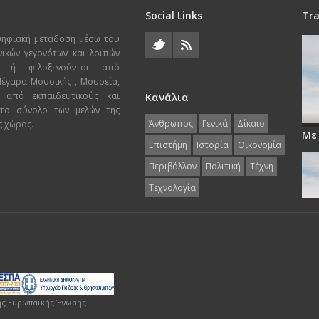
Social Links
Tra
ψηφιακή μετάδοση μέσω του
χνικών γεγονότων και λοιπών
ι ή φιλοξενούνται από
 Μέγαρα Μουσικής , Μουσεία,
 από εκπαιδευτικούς και
Κανάλια
 το σύνολο των μελών της
Άνθρωπος
Γενικά
Δίκαιο
ς χώρας.
Με
Επιστήμη
Ιστορία
Οικονομία
Περιβάλλον
Πολιτική
Τέχνη
Τεχνολογία
ης Ευρωπαϊκής Ένωσης