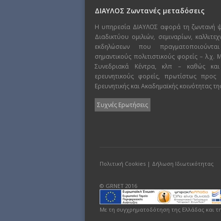
ΔΙΑΥΛΟΣ Ζωντανές μεταδόσεις
Η υπηρεσία ΔΙΑΥΛΟΣ αφορά τη ζωντανή 
Διαδικτύου ομιλιών, σεμιναρίων, καλλιτε
εκδηλώσεων που πραγματοποιούντα
σημαντικούς πολιτιστικούς φορείς – λ.χ.
Συνεδριακά Κέντρα, κλπ – καθώς και
ερευνητικούς φορείς, πρωτίστως προς
Ερευνητικής και Ακαδημαϊκής κοινότητας τη
Συχνές Ερωτήσεις
Πολιτική Cookies
|
Δήλωση Ιδιωτικότητας
© GRNET 2016
Με τη συγχρηματοδότηση της Ελλάδας και τ