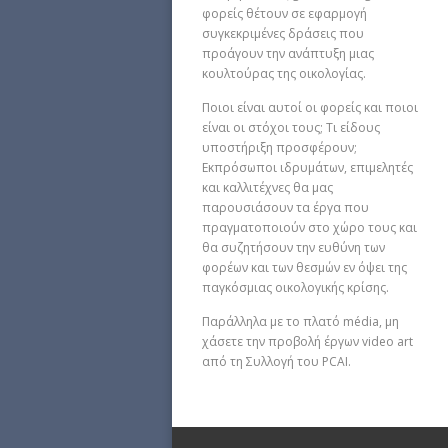
φορείς θέτουν σε εφαρμογή
συγκεκριμένες δράσεις που
προάγουν την ανάπτυξη μιας
κουλτούρας της οικολογίας.
Ποιοι είναι αυτοί οι φορείς και ποιοι
είναι οι στόχοι τους; Τι είδους
υποστήριξη προσφέρουν;
Εκπρόσωποι ιδρυμάτων, επιμελητές
και καλλιτέχνες θα μας
παρουσιάσουν τα έργα που
πραγματοποιούν στο χώρο τους και
θα συζητήσουν την ευθύνη των
φορέων και των θεσμών εν όψει της
παγκόσμιας οικολογικής κρίσης.
Παράλληλα με το πλατό média, μη
χάσετε την προβολή έργων video art
από τη Συλλογή του PCAI.