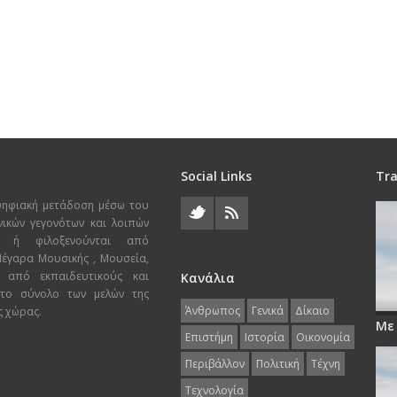
Social Links
Tra
ψηφιακή μετάδοση μέσω του
χνικών γεγονότων και λοιπών
ι ή φιλοξενούνται από
 Μέγαρα Μουσικής , Μουσεία,
 από εκπαιδευτικούς και
Κανάλια
 το σύνολο των μελών της
Άνθρωπος
Γενικά
Δίκαιο
ς χώρας.
Με
Επιστήμη
Ιστορία
Οικονομία
Περιβάλλον
Πολιτική
Τέχνη
Τεχνολογία