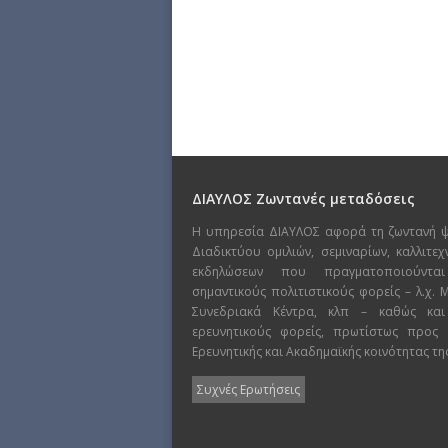
ΔΙΑΥΛΟΣ Ζωντανές μεταδόσεις
Η υπηρεσία ΔΙΑΥΛΟΣ αφορά τη ζωντανή 
Διαδικτύου ομιλιών, σεμιναρίων, καλλιτε
εκδηλώσεων που πραγματοποιούντα
σημαντικούς πολιτιστικούς φορείς – λ.χ.
Συνεδριακά Κέντρα, κλπ – καθώς και
ερευνητικούς φορείς, πρωτίστως προς
Ερευνητικής και Ακαδημαϊκής κοινότητας τη
Συχνές Ερωτήσεις