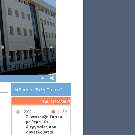
Αίθουσα "Έλλη Παππά"
Τρί, 31/10/2017
12:00
14:30
Συνέντευξη Τύπου
με θέμα "Oι
διεργασίες που
συντελούνται