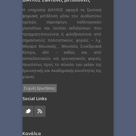
Η υπηρεσία ΔΙΑΥΛΟΣ αφορά τη ζωντανή
ψηφιακή μετάδοση μέσω του Διαδικτύου
ομιλιών, σεμιναρίων, καλλιτεχνικών
γεγονότων και λοιπών εκδηλώσεων που
πραγματοποιούνται ή φιλοξενούνται από
σημαντικούς πολιτιστικούς φορείς – λ.χ.
Μέγαρα Μουσικής , Μουσεία, Συνεδριακά
Κέντρα, κλπ – καθώς και από
εκπαιδευτικούς και ερευνητικούς φορείς,
πρωτίστως προς το σύνολο των μελών της
Ερευνητικής και Ακαδημαϊκής κοινότητας της
χώρας.
Συχνές Ερωτήσεις
Social Links
Κανάλια