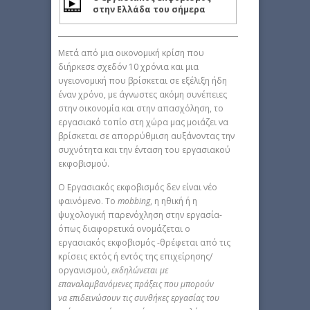
στην Ελλάδα του σήμερα
Μετά από μια οικονομική κρίση που
διήρκεσε σχεδόν 10 χρόνια και μια
υγειονομική που βρίσκεται σε εξέλιξη ήδη
έναν χρόνο, με άγνωστες ακόμη συνέπειες
στην οικονομία και στην απασχόληση, το
εργασιακό τοπίο στη χώρα μας μοιάζει να
βρίσκεται σε απορρύθμιση αυξάνοντας την
συχνότητα και την ένταση του εργασιακού
εκφοβισμού.
Ο Εργασιακός εκφοβισμός δεν είναι νέο
φαινόμενο. Το
mobbing
, η ηθική ή η
ψυχολογική παρενόχληση στην εργασία-
όπως διαφορετικά ονομάζεται ο
εργασιακός εκφοβισμός -θρέφεται από τις
κρίσεις εκτός ή εντός της επιχείρησης/
οργανισμού,
εκδηλώνεται με
επαναλαμβανόμενες πράξεις που μπορούν
να
επιδεινώσουν τις συνθήκες εργασίας του