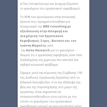
γ) Πως Αποφεύγουμε και Διαχειριζόμαστε
το φαινόμενο του εργασιακού εκφοβισμού.
Το 85% των ερωτώμενων στην κοινωνική
έρευνα που πραγματοποιήθηκε για
λογαριασμό της
MRK
Consulting
με
εξειδίκευση στην Αποφυγή και
Διαχείριση του
Εργασιακού
Εκφοβισμού, Στρες ,
Burnout
και τον
Ιωάννη Μαρκέτο,
από
την
Κάπα
Research
για το φαινόμενο –
θεωρεί ότι
ο εργασιακός εκφοβισμός είναι τόσο
διαδεδομένος στη χώρα μας που αποτελεί ένα
σοβαρό κοινωνικό πρόβλημα
.
Σήμερα, μετά την κύρωσης της Σύμβασης 190
της Διεθνούς Οργάνωσης Εργασίας από το
Ελληνικό Κοινοβούλιο «Για την εξάλειψη της
βίας και της παρενόχλησης στο χώρο της
εργασίας» είναι σημαντικό να
επανατοποθετηθουν στον τρόπο με τον
οποίο το φαινόμενο του εργασιακού
εκφοβισμού μπορεί να αντιμετωπιστεί μέσα