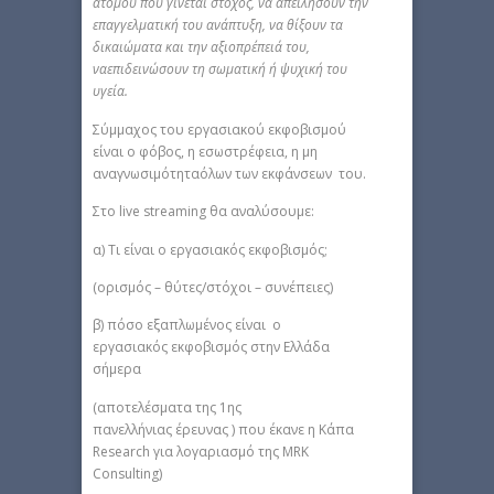
ατόμου που γίνεται στόχος, να απειλήσουν την
επαγγελματική του ανάπτυξη, να θίξουν τα
δικαιώματα και την αξιοπρέπειά του,
ναεπιδεινώσουν τη σωματική ή ψυχική του
υγεία.
Σύμμαχος του εργασιακού εκφοβισμού
είναι ο φόβος, η εσωστρέφεια, η μη
αναγνωσιμότηταόλων των εκφάνσεων του.
Στο live streaming θα αναλύσουμε:
α) Tι είναι ο εργασιακός εκφοβισμός;
(ορισμός – θύτες/στόχοι – συνέπειες)
β) πόσο εξαπλωμένος είναι ο
εργασιακός εκφοβισμός στην Ελλάδα
σήμερα
(αποτελέσματα της 1ης
πανελλήνιας έρευνας ) που έκανε η Κάπα
Research για λογαριασμό της MRK
Consulting)