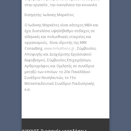
στην εργασία , την οικογένεια την κοινωνία.
Εισηγητής: Ιωάννης Μαρκέτος
Ο Ιωάννης Μαρκέτος είναι κάτοχος MBA και
έχει διατελέσει υψηλόβαθμο στέλεχος σε
ελληνικές και πολυεθνικές εταιρείες και
οργανισμούς. Είναι ιδρυτής της MRK
Consulting,
www.mrkathens.gr
, Σύμβουλος
Αποφυγής και Διαχείρισης Εργασιακού
Εκφοβισμού, Σύμβουλος Επιχειρήσεων,
Αρθρογράφος και Ομιλητής σε συνέδρια
μεταξύ των οποίων το 20o Πανελλήνιο
Συνέδριο Νοσηλευτών, το 15ο
Μετεκπαιδευτικό Συνέδριο Παιδιατρικής
κ.α.
ΔΙΑΥΛΟΣ Ζωντανές μεταδόσεις