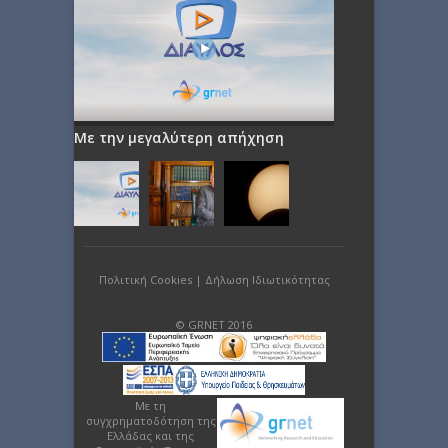
Με την μεγαλύτερη απήχηση
Πολιτική Cookies
|
Δήλωση Ιδιωτικότητας
© GRNET 2016
Με τη
συγχρηματοδότηση της
Ελλάδας και της