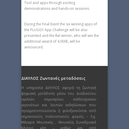
Tool and apps through exciting
demonstrations and hands-on sessions.
During the Final Event the six winning apps of
the PLUGGY App Challenge will be also
presented and the final winner, who will win the
additional award of 4.000E, will be
announced.
ΔΙΑΥΛΟΣ Ζωντανές μεταδόσεις
Η υπηρεσία ΔΙΑΥΛΟΣ αφορά τη ζωντανή
ψηφιακή μετάδοση μέσω του Διαδικτύου
ομιλιών, σεμιναρίων, καλλιτεχνικών
γεγονότων και λοιπών εκδηλώσεων που
πραγματοποιούνται ή φιλοξενούνται από
σημαντικούς πολιτιστικούς φορείς – λ.χ.
Μέγαρα Μουσικής , Μουσεία, Συνεδριακά
Κέντρα, κλπ – καθώς και από