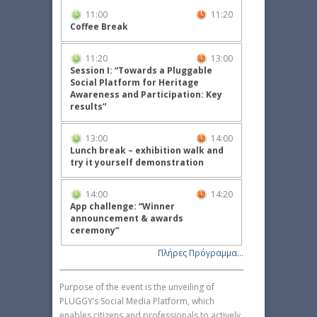
11:00
11:20
Coffee Break
11:20
13:00
Session I: “Towards a Pluggable
Social Platform for Heritage
Awareness and Participation: Key
results”
13:00
14:00
Lunch break – exhibition walk and
try it yourself demonstration
14:00
14:20
App challenge: “Winner
announcement & awards
ceremony”
Πλήρες Πρόγραμμα...
Purpose of the event is the unveiling of
PLUGGY’s Social Media Platform, which
enables citizens and professionals to actively