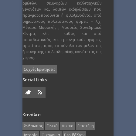
ομιλιών, σεμιναρίων, καλλιτεχνικών
γεγονότων και λοιπών εκδηλώσεων που
πραγματοποιούνται ή φιλοξενούνται από
σημαντικούς πολιτιστικούς φορείς – λ.χ.
Μέγαρα Μουσικής , Μουσεία, Συνεδριακά
Κέντρα, κλπ – καθώς και από
εκπαιδευτικούς και ερευνητικούς φορείς,
πρωτίστως προς το σύνολο των μελών της
Ερευνητικής και Ακαδημαϊκής κοινότητας της
χώρας.
Συχνές Ερωτήσεις
Social Links
Κανάλια
Άνθρωπος
Γενικά
Δίκαιο
Επιστήμη
Ιστορία
Οικονομία
Περιβάλλον