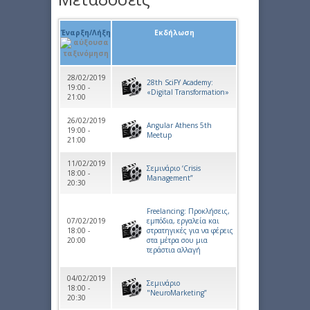
Έναρξη/Λήξη
Εκδήλωση
28/02/2019
28th SciFY Academy:
19:00 -
«Digital Transformation»
21:00
26/02/2019
Angular Athens 5th
19:00 -
Meetup
21:00
11/02/2019
Σεμινάριο ‘Crisis
18:00 -
Management”
20:30
Freelancing: Προκλήσεις,
07/02/2019
εμπόδια, εργαλεία και
18:00 -
στρατηγικές για να φέρεις
20:00
στα μέτρα σου μια
τεράστια αλλαγή
04/02/2019
Σεμινάριο
18:00 -
"NeuroMarketing”
20:30