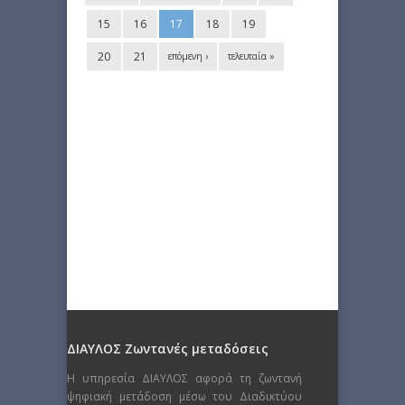
15
16
17
18
19
20
21
επόμενη ›
τελευταία »
ΔΙΑΥΛΟΣ Ζωντανές μεταδόσεις
Η υπηρεσία ΔΙΑΥΛΟΣ αφορά τη ζωντανή
ψηφιακή μετάδοση μέσω του Διαδικτύου