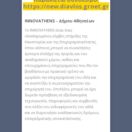
https://new.diavlos.grnet.gr
INNOVATHENS - Δήμου Αθηναίων
Tο INNOVATHENS είναι ένας
ολοκληρωμένος κόμβος στήριξης της
Καινοτομίας και της Επιχειρηματικότητας,
όπου κάποιος μπορεί να συναντήσεις
έμπειρα στελέχη της αγοράς και του
ακαδημαϊκού χώρου, καθώς και
επιτυχημένους επιχειρηματίες που θα τον
βοηθήσουν με πρακτικό τρόπο να
ωριμάσει την επιχειρηματική του ιδέα και
να αναπτύξει ή να μετασχηματίσει την
επιχείρησή του. Επιπλέον, μπορεί να έχει
δωρεάν πρόσβαση σε εξειδικευμένη
τεχνογνωσία, πληροφορίες και συμβουλές
στα πεδία του ενδιαφέροντός του αλλά
και να διερευνήσει εναλλακτικούς δρόμους
επαγγελματικής αποκατάστασης .