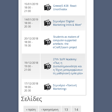
15/01/2019
GreeceJS #28: React
18:00 -
Unorthodox
21:00
14/01/2019
Σεμινάριο ‘Digital
18:00 -
Marketing Intro & More’’
20:30
Students as makers of
20/12/2018
computer-supported
18:00 -
artefacts: the
19:30
eCraft2Learn project
27th SciFY Academy:
19/12/2018
«Πως η
19:00 -
Διεπιστημονικότητα και
21:00
η Τέχνη μεταμορφώνουν
τη μαθησιακή εμπειρία»
17/12/2018
Σεμινάριο «Τακτική
18:00 -
Marketing»
20:30
Σελίδες
13
14
« πρώτη
‹ προηγούμενη