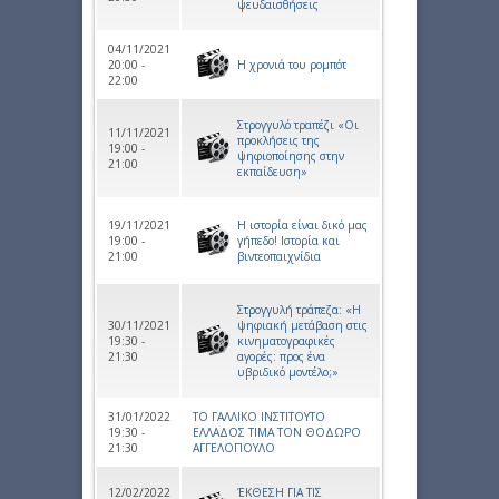
ψευδαισθήσεις
04/11/2021
20:00 -
Η χρονιά του ρομπότ
22:00
Στρογγυλό τραπέζι «Οι
11/11/2021
προκλήσεις της
19:00 -
ψηφιοποίησης στην
21:00
εκπαίδευση»
19/11/2021
Η ιστορία είναι δικό μας
19:00 -
γήπεδο! Ιστορία και
21:00
βιντεοπαιχνίδια
Στρογγυλή τράπεζα: «Η
30/11/2021
ψηφιακή μετάβαση στις
19:30 -
κινηματογραφικές
21:30
αγορές: προς ένα
υβριδικό μοντέλο;»
31/01/2022
ΤΟ ΓΑΛΛΙΚΟ ΙΝΣΤΙΤΟΥΤΟ
19:30 -
ΕΛΛΑΔΟΣ ΤΙΜΑ ΤΟΝ ΘΟΔΩΡΟ
21:30
ΑΓΓΕΛΟΠΟΥΛΟ
12/02/2022
ΈΚΘΕΣΗ ΓΙΑ ΤΙΣ