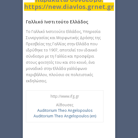
https://new.diavlos.grnet.gr
Γαλλικό Ινστιτούτο Ελλάδος
To Γαλλικό Ινστιτούτο Ελλάδος, Υπηρεσία
Συνεργασίας και Μορφωτικής Δράσης της
Πρεσβείας της Γαλλίας στην Ελλάδα που
ιδρύθηκε το 1907, αποτελεί τον ιδανικό
σύνδεσμο με τη Γαλλία και προσφέρει
στους φοιτητές του και στο κοινό, ένα
μοναδικό στην Ελλάδα γαλλόφωνο
περιβάλλον, πλούσιο σε πολιτιστικές
εκδηλώσεις.
http://www.ifg.gr
Αίθουσες
Auditorium Theo Angelopoulos
Auditorium Theo Angelopoulos (en)