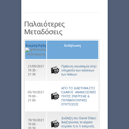
Παλαιότερες
Μεταδόσεις
Έναρξη/Λήξη
Εκδήλωση
21/09/2021
Πράσινη καινοτομία στην
19:30 -
υπηρεσία των κατοίκων
21:30
των πόλεων
ΑΠΟ ΤO ΔΙΑΣΤΗΜΑ ΣΤO
05/10/2021
ΕΔΑΦΟΣ: ΑΝΑΝΕΩΣΙΜΕΣ
19:00 -
ΠΗΓΕΣ ΕΝΕΡΓΕΙΑΣ &
21:00
ΠΕΡΙΒΑΛΛΟΝΤΙΚΕΣ
ΕΠΙΠΤΩΣΕΙΣ
Διάλεξη του David Elbaz:
19/10/2021
Αναζητώντας το αόρατο
19:00 -
σύμπαν ή οι 5 κοσμικές
20:30