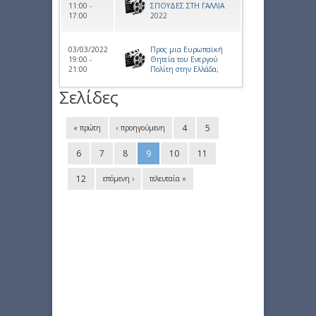
11:00 -
ΣΠΟΥΔΕΣ ΣΤΗ ΓΑΛΛΙΑ
17:00
2022
03/03/2022
Προς μια Ευρωπαϊκή
19:00 -
Θητεία του Ενεργού
21:00
Πολίτη στην Ελλάδα;
Σελίδες
4
5
« πρώτη
‹ προηγούμενη
6
7
8
9
10
11
12
επόμενη ›
τελευταία »