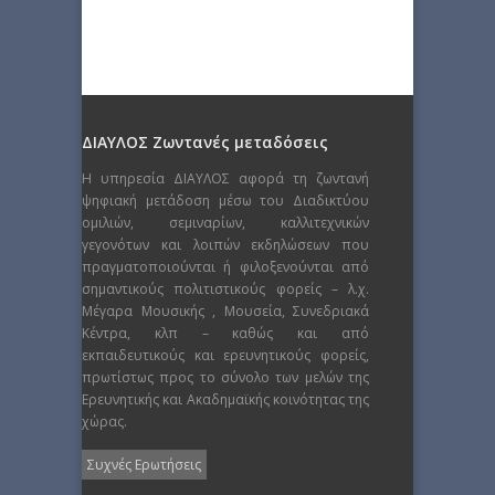
ΔΙΑΥΛΟΣ Ζωντανές μεταδόσεις
Η υπηρεσία ΔΙΑΥΛΟΣ αφορά τη ζωντανή
ψηφιακή μετάδοση μέσω του Διαδικτύου
ομιλιών, σεμιναρίων, καλλιτεχνικών
γεγονότων και λοιπών εκδηλώσεων που
πραγματοποιούνται ή φιλοξενούνται από
σημαντικούς πολιτιστικούς φορείς – λ.χ.
Μέγαρα Μουσικής , Μουσεία, Συνεδριακά
Κέντρα, κλπ – καθώς και από
εκπαιδευτικούς και ερευνητικούς φορείς,
πρωτίστως προς το σύνολο των μελών της
Ερευνητικής και Ακαδημαϊκής κοινότητας της
χώρας.
Συχνές Ερωτήσεις