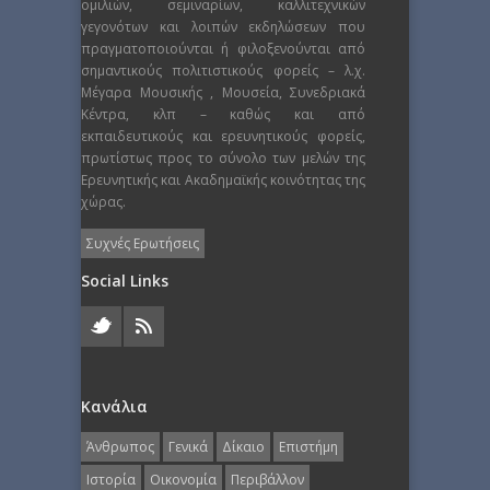
ομιλιών, σεμιναρίων, καλλιτεχνικών
γεγονότων και λοιπών εκδηλώσεων που
πραγματοποιούνται ή φιλοξενούνται από
σημαντικούς πολιτιστικούς φορείς – λ.χ.
Μέγαρα Μουσικής , Μουσεία, Συνεδριακά
Κέντρα, κλπ – καθώς και από
εκπαιδευτικούς και ερευνητικούς φορείς,
πρωτίστως προς το σύνολο των μελών της
Ερευνητικής και Ακαδημαϊκής κοινότητας της
χώρας.
Συχνές Ερωτήσεις
Social Links
Κανάλια
Άνθρωπος
Γενικά
Δίκαιο
Επιστήμη
Ιστορία
Οικονομία
Περιβάλλον