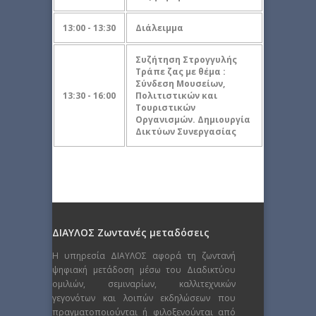
13:00 - 13:30
Διάλειμμα
Συζήτηση Στρογγυλής
Τράπε ζας με θέμα :
Σύνδεση Μουσείων,
13:30 - 16:00
Πολιτιστικών και
Τουριστικών
Οργανισμών. Δημιουργία
Δικτύων Συνεργασίας
ΔΙΑΥΛΟΣ Ζωντανές μεταδόσεις
Η υπηρεσία ΔΙΑΥΛΟΣ αφορά τη ζωντανή
ψηφιακή μετάδοση μέσω του Διαδικτύου
ομιλιών, σεμιναρίων, καλλιτεχνικών
γεγονότων και λοιπών εκδηλώσεων που
πραγματοποιούνται ή φιλοξενούνται από