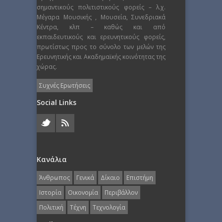
σημαντικούς πολιτιστικούς φορείς – λ.χ.
Μέγαρα Μουσικής , Μουσεία, Συνεδριακά
Κέντρα, κλπ – καθώς και από
εκπαιδευτικούς και ερευνητικούς φορείς,
πρωτίστως προς το σύνολο των μελών της
Ερευνητικής και Ακαδημαϊκής κοινότητας της
χώρας.
Συχνές Ερωτήσεις
Social Links
Κανάλια
Άνθρωπος
Γενικά
Δίκαιο
Επιστήμη
Ιστορία
Οικονομία
Περιβάλλον
Πολιτική
Τέχνη
Τεχνολογία