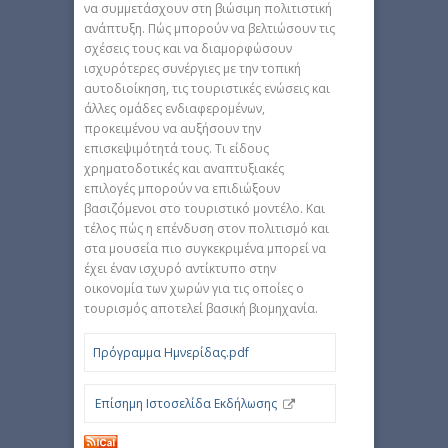
να συμμετάσχουν στη βιώσιμη πολιτιστική
ανάπτυξη. Πώς μπορούν να βελτιώσουν τις
σχέσεις τους και να διαμορφώσουν
ισχυρότερες συνέργιες με την τοπική
αυτοδιοίκηση, τις τουριστικές ενώσεις και
άλλες ομάδες ενδιαφερομένων,
προκειμένου να αυξήσουν την
επισκεψιμότητά τους. Τι είδους
χρηματοδοτικές και αναπτυξιακές
επιλογές μπορούν να επιδιώξουν
βασιζόμενοι στο τουριστικό μοντέλο. Και
τέλος πώς η επένδυση στον πολιτισμό και
στα μουσεία πιο συγκεκριμένα μπορεί να
έχει έναν ισχυρό αντίκτυπο στην
οικονομία των χωρών για τις οποίες ο
τουρισμός αποτελεί βασική βιομηχανία.
Πρόγραμμα Ημνερίδας.pdf
Επίσημη Ιστοσελίδα Εκδήλωσης