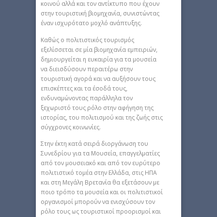
κοινού αλλά και τον αντίκτυπο που έχουν
στην τουριστική βιομηχανία, συνιστώντας
έναν ισχυρότατο μοχλό ανάπτυξης.
Καθώς ο πολιτιστικός τουρισμός
εξελίσσεται σε μία βιομηχανία εμπειριών,
δημιουργείται η ευκαιρία για τα μουσεία
να διεισδύσουν περαιτέρω στην
τουριστική αγορά και να αυξήσουν τους
επισκέπτες και τα έσοδά τους,
ενδυναμώνοντας παράλληλα τον
ξεχωριστό τους ρόλο στην αφήγηση της
ιστορίας, του πολιτισμού και της ζωής στις
σύγχρονες κοινωνίες.
Στην έκτη κατά σειρά διοργάνωση του
Συνεδρίου για τα Μουσεία, επαγγελματίες
από τον μουσειακό και από τον ευρύτερο
πολιτιστικό τομέα στην Ελλάδα, στις ΗΠΑ
και στη Μεγάλη Βρετανία θα εξετάσουν με
ποιο τρόπο τα μουσεία και οι πολιτιστικοί
οργανισμοί μπορούν να ενισχύσουν τον
ρόλο τους ως τουριστικοί προορισμοί και