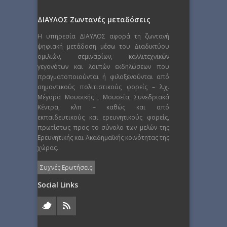
ΔΙΑΥΛΟΣ Ζωντανές μεταδόσεις
Η υπηρεσία ΔΙΑΥΛΟΣ αφορά τη ζωντανή
ψηφιακή μετάδοση μέσω του Διαδικτύου
ομιλιών, σεμιναρίων, καλλιτεχνικών
γεγονότων και λοιπών εκδηλώσεων που
πραγματοποιούνται ή φιλοξενούνται από
σημαντικούς πολιτιστικούς φορείς – λ.χ.
Μέγαρα Μουσικής , Μουσεία, Συνεδριακά
Κέντρα, κλπ – καθώς και από
εκπαιδευτικούς και ερευνητικούς φορείς,
πρωτίστως προς το σύνολο των μελών της
Ερευνητικής και Ακαδημαϊκής κοινότητας της
χώρας.
Συχνές Ερωτήσεις
Social Links