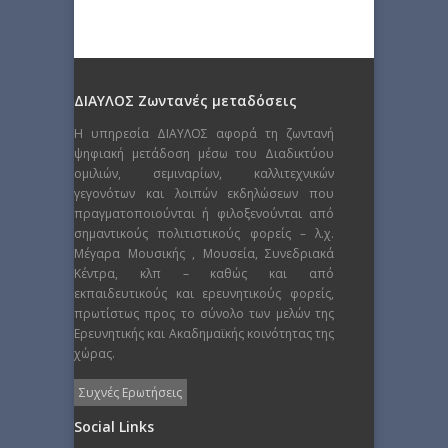
ΔΙΑΥΛΟΣ Ζωντανές μεταδόσεις
Η υπηρεσία ΔΙΑΥΛΟΣ αφορά τη ζωντανή
ψηφιακή μετάδοση μέσω του Διαδικτύου
ομιλιών, σεμιναρίων, καλλιτεχνικών
γεγονότων και λοιπών εκδηλώσεων που
πραγματοποιούνται ή φιλοξενούνται από
σημαντικούς πολιτιστικούς φορείς – λ.χ.
Μέγαρα Μουσικής , Μουσεία, Συνεδριακά
Κέντρα, κλπ – καθώς και από
εκπαιδευτικούς και ερευνητικούς φορείς,
πρωτίστως προς το σύνολο των μελών της
Ερευνητικής και Ακαδημαϊκής κοινότητας της
χώρας.
Συχνές Ερωτήσεις
Social Links