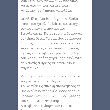
τομέα της Τεχνολογίας. Υπάρχουν όμως
και αρκετά κίνητρα, για τα οποία η
κατάσταση αυτή μπορεί να αλλάξει.
Οι ενδείξεις είναι θετικές για την Ελλάδα,
παρά τους χαμηλούς δείκτες συμμετοχής
των γυναικών στα επαγγέλματα
Τεχνολογίας και Πληροφορικής. Οι ανάγκες
σε καίριες θέσεις Τεχνολογίας αυξάνονται
διαρκώς, το ποσοστό των κοριτσιών που
εισάγονται σε σχετικές πανεπιστημιακές
σχολές είναι υψηλό, ενώ γυναίκες στελέχη
του κλάδου από τη χώρα μας διακρίνονται
σε διεθνείς εταιρείες και οργανισμούς
παγκοσμίως.
Με στόχο την ενθάρρυνση των κοριτσιών
και γυναικών στην επιλογή του τομέα
Τεχνολογίας ως επιλογή επαγγέλματος, το
Εθνικό Δίκτυο Υποδομών Τεχνολογίας και
Έρευνας (ΕΔΥΤΕ Α.Ε. – GRNET S.A.), φορέας
του Υπουργείου Ψηφιακής
Διακυβέρνησης, διοργανώνει μια σειρά