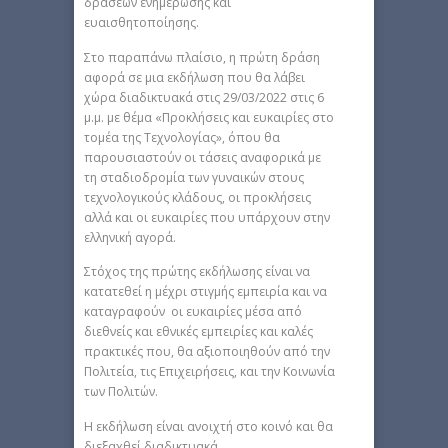
δράσεων ενημέρωσης και
ευαισθητοποίησης.
Στο παραπάνω πλαίσιο, η πρώτη δράση
αφορά σε μια εκδήλωση που θα λάβει
χώρα διαδικτυακά στις 29/03/2022 στις 6
μ.μ. με θέμα «Προκλήσεις και ευκαιρίες στο
τομέα της Τεχνολογίας», όπου θα
παρουσιαστούν οι τάσεις αναφορικά με
τη σταδιοδρομία των γυναικών στους
τεχνολογικούς κλάδους, οι προκλήσεις
αλλά και οι ευκαιρίες που υπάρχουν στην
ελληνική αγορά.
Στόχος της πρώτης εκδήλωσης είναι να
κατατεθεί η μέχρι στιγμής εμπειρία και να
καταγραφούν οι ευκαιρίες μέσα από
διεθνείς και εθνικές εμπειρίες και καλές
πρακτικές που, θα αξιοποιηθούν από την
Πολιτεία, τις Επιχειρήσεις, και την Κοινωνία
των Πολιτών.
Η εκδήλωση είναι ανοιχτή στο κοινό και θα
διεξαχθεί διαδικτυακά.