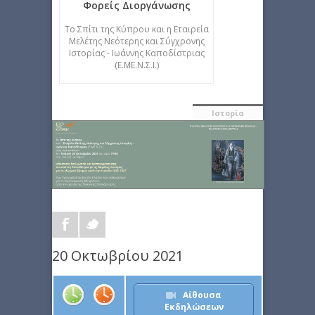
Φορείς Διοργάνωσης
Το Σπίτι της Κύπρου και η Εταιρεία
Μελέτης Νεότερης και Σύγχρονης
Ιστορίας - Ιωάννης Καποδίστριας
(Ε.ΜΕ.Ν.Σ.Ι.)
Ιστορία
20 Οκτωβρίου 2021
Αίθουσα
Εκδηλώσεων