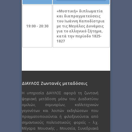
«Μυστική» διπλωματία
και διαπραγματεύσεις
του Ιωάννη Καποδίστρια
19:00 - 20:30
με τις Μεγάλες Δυνάμεις
για τo ελληνικό ζήτημα,
κατά την περίοδο 1825-
1827
ΔΙΑΥΛΟΣ Ζωντανές μεταδόσεις
Η υπηρεσία ΔΙΑΥΛΟΣ αφορά τη ζωντανή
ψηφιακή μετάδοση μέσω του Διαδικτύου
ομιλιών, σεμιναρίων, καλλιτεχνικών
γεγονότων και λοιπών εκδηλώσεων που
πραγματοποιούνται ή φιλοξενούνται από
σημαντικούς πολιτιστικούς φορείς – λ.χ.
Μέγαρα Μουσικής , Μουσεία, Συνεδριακά