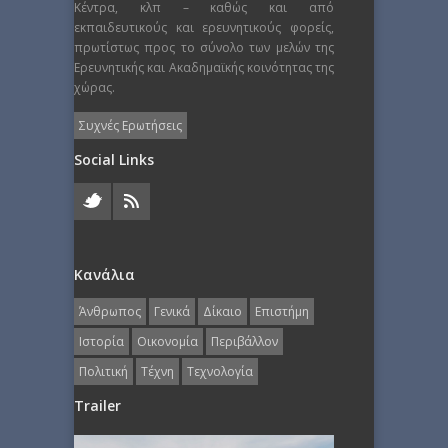
Κέντρα, κλπ – καθώς και από
εκπαιδευτικούς και ερευνητικούς φορείς,
πρωτίστως προς το σύνολο των μελών της
Ερευνητικής και Ακαδημαϊκής κοινότητας της
χώρας.
Συχνές Ερωτήσεις
Social Links
Κανάλια
Άνθρωπος
Γενικά
Δίκαιο
Επιστήμη
Ιστορία
Οικονομία
Περιβάλλον
Πολιτική
Τέχνη
Τεχνολογία
Trailer