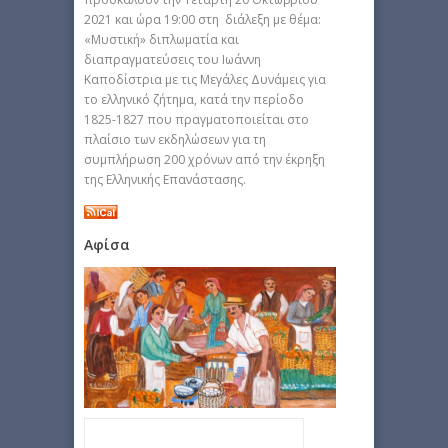
2021 και ώρα 19:00 στη διάλεξη με θέμα:
«Μυστική» διπλωματία και
διαπραγματεύσεις του Ιωάννη
Καποδίστρια με τις Μεγάλες Δυνάμεις για
τo ελληνικό ζήτημα, κατά την περίοδο
1825-1827 που πραγματοποιείται στο
πλαίσιο των εκδηλώσεων για τη
συμπλήρωση 200 χρόνων από την έκρηξη
της Ελληνικής Επανάστασης.
Αφίσα