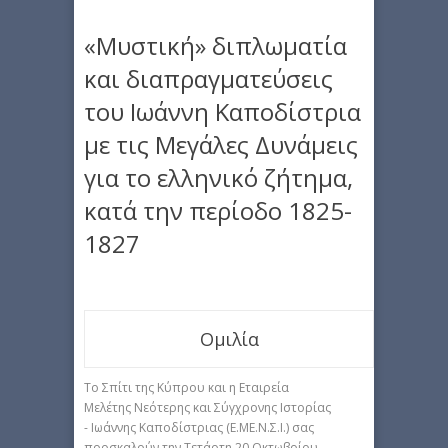
«Μυστική» διπλωματία
και διαπραγματεύσεις
του Ιωάννη Καποδίστρια
με τις Μεγάλες Δυνάμεις
για τo ελληνικό ζήτημα,
κατά την περίοδο 1825-
1827
Ομιλία
Το Σπίτι της Κύπρου και η Εταιρεία
Μελέτης Νεότερης και Σύγχρονης Ιστορίας
- Ιωάννης Καποδίστριας (Ε.ΜΕ.Ν.Σ.Ι.) σας
προσκαλούν την Τετάρτη 20 Οκτωβρίου