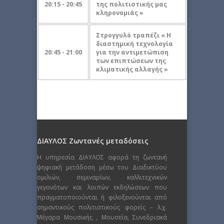
20:15 - 20:45
της πολιτιστικής μας
κληρονομιάς »
Στρογγυλό τραπέζι « Η
διαστημική τεχνολογία
20:45 - 21:00
για την αντιμετώπιση
των επιπτώσεων της
κλιματικής αλλαγής »
ΔΙΑΥΛΟΣ Ζωντανές μεταδόσεις
Η υπηρεσία ΔΙΑΥΛΟΣ αφορά τη ζωντανή
ψηφιακή μετάδοση μέσω του Διαδικτύου
ομιλιών, σεμιναρίων, καλλιτεχνικών
γεγονότων και λοιπών εκδηλώσεων που
πραγματοποιούνται ή φιλοξενούνται από
σημαντικούς πολιτιστικούς φορείς – λ.χ.
Μέγαρα Μουσικής , Μουσεία, Συνεδριακά