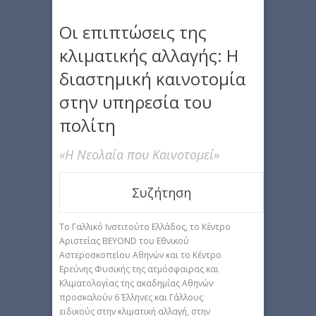
Οι επιπτώσεις της
κλιματικής αλλαγής: Η
διαστημική καινοτομία
στην υπηρεσία του
πολίτη
«Η Νεολαία που Καινοτομεί»
Συζήτηση
Tο Γαλλικό Ινστιτούτο Ελλάδος, το Κέντρο
Aριστείας BEYOND του Εθνικού
Aστεροσκοπείου Aθηνών και το Κέντρο
Ερεύνης Φυσικής της ατμόσφαιρας και
Κλιματολογίας της ακαδημίας Aθηνών
προσκαλούν 6 Έλληνες και Γάλλους
ειδικούς στην κλιματική αλλαγή, στην