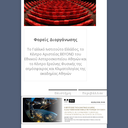
Φορείς Διοργάνωσης
Tο Γαλλικό Ινστιτούτο Ελλάδος, το
Κέντρο Aριστείας BEYOND του
Εθνικού Aστεροσκοπείου Aθηνών και
το Κέντρο Ερεύνης Φυσικής της
ατμόσφαιρας και Κλιματολογίας της
ακαδημίας Aθηνών
Επιστήμη
Περιβάλλον