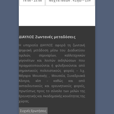
19:00 - 23:00
Νύχτα Ιδεών : «Ζήω – ζῶ»
ΔΙΑΥΛΟΣ Ζωντανές μεταδόσεις
Η υπηρεσία ΔΙΑΥΛΟΣ αφορά τη ζωντανή
ψηφιακή μετάδοση μέσω του Διαδικτύου
ομιλιών, σεμιναρίων, καλλιτεχνικών
γεγονότων και λοιπών εκδηλώσεων που
πραγματοποιούνται ή φιλοξενούνται από
σημαντικούς πολιτιστικούς φορείς – λ.χ.
Μέγαρα Μουσικής , Μουσεία, Συνεδριακά
Κέντρα, κλπ – καθώς και από
εκπαιδευτικούς και ερευνητικούς φορείς,
πρωτίστως προς το σύνολο των μελών της
Ερευνητικής και Ακαδημαϊκής κοινότητας της
χώρας.
Συχνές Ερωτήσεις