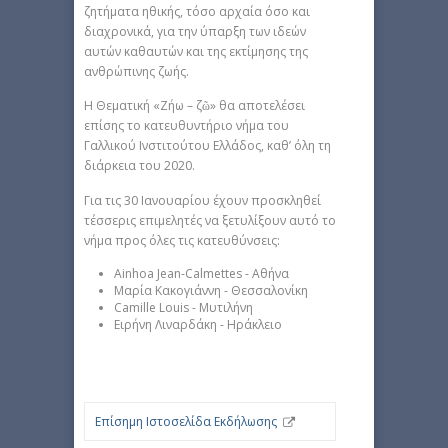
ζητήματα ηθικής, τόσο αρχαία όσο και
διαχρονικά, για την ύπαρξη των ιδεών
αυτών καθαυτών και της εκτίμησης της
ανθρώπινης ζωής.
Η Θεματική «Ζήω – ζῶ» θα αποτελέσει
επίσης το κατευθυντήριο νήμα του
Γαλλικού Ινστιτούτου Ελλάδος, καθ’ όλη τη
διάρκεια του 2020.
Για τις 30 Ιανουαρίου έχουν προσκληθεί
τέσσερις επιμελητές να ξετυλίξουν αυτό το
νήμα προς όλες τις κατευθύνσεις:
Ainhoa Jean-Calmettes - Αθήνα
Μαρία Κακογιάννη - Θεσσαλονίκη
Camille Louis - Μυτιλήνη
Ειρήνη Λιναρδάκη - Ηράκλειο
Επίσημη Ιστοσελίδα Εκδήλωσης