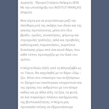
Δωρητής : Ίδρυμα Σταύρος Νιάρχος (ΙΣΝ)
Με την υποστήριξη του INSTITUT FRANÇAIS
(Παρίσι)
Μια νύχτα για να γιορτάσουμε μαζί την
ελεύθερη ροή της σκέψης των ιδεών και της
γνώσης προτείνοντας, μέσα στο ίδιο
βράδυ, ομιλίες, συναντήσεις, φόρουμ και
στρογγυλές τράπεζες, αλλά και προβολές,
καλλιτεχνικές παραστάσεις, συμπόσια
διανόησης γύρω από ένα κοινό θέμα, που
κάθε τόπος προσεγγίζει με τον δικό του
τρόπο.
Η Νύχτα Ιδεών 2020, από τη Μπραζαβίλ ως
το Τόκυο, θα ασχοληθεί με το θέμα «Ζήω –
ζῶ». Θέτει στο επίκεντρο των συζητήσεων
το ζήτημα των οικολογικών ισορροπιών και
της σχέσης του ανθρώπου με τον κόσμο
καθώς και με άλλα είδη, τα ζώα, τα φυτά,
σε ένα παγκόσμιο πλαίσιο κατάρρευσης
της βιοποικιλότητας. Η Νύχτα μας
προσκαλεί επίσης να εξερευνήσουμε