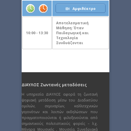
Αμφιθέατρο
Αποτελεσματική
Μάθηση: Όταν
10:00 - 13:30
Παιδαγωγική και
Τεχνολογία
Συνδυάζονται
ΔΙΑΥΛΟΣ Ζωντανές μεταδόσεις
Η υπηρεσία ΔΙΑΥΛΟΣ αφορά τη ζωντανή
ψηφιακή μετάδοση μέσω του Διαδικτύου
ομιλιών, σεμιναρίων, καλλιτεχνικών
γεγονότων και λοιπών εκδηλώσεων που
πραγματοποιούνται ή φιλοξενούνται από
σημαντικούς πολιτιστικούς φορείς – λ.χ.
Μέγαρα Μουσικής , Μουσεία, Συνεδριακά