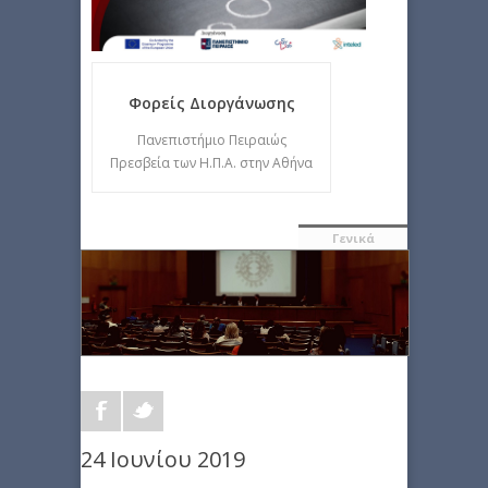
Φορείς Διοργάνωσης
Πανεπιστήμιο Πειραιώς
Πρεσβεία των Η.Π.Α. στην Αθήνα
Γενικά
24 Ιουνίου 2019