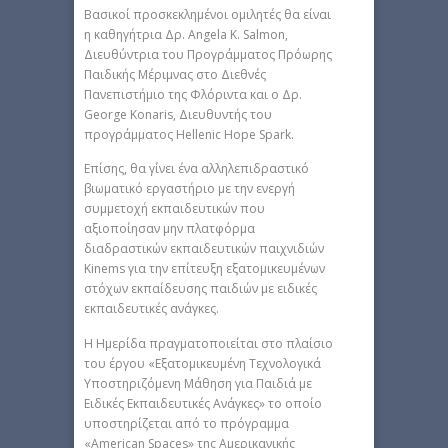
Βασικοί προσκεκλημένοι ομιλητές θα είναι
η καθηγήτρια Δρ. Angela K. Salmon,
Διευθύντρια του Προγράμματος Πρόωρης
Παιδικής Μέριμνας στο Διεθνές
Πανεπιστήμιο της Φλόριντα και ο Δρ.
George Konaris, Διευθυντής του
προγράμματος Hellenic Hope Spark.
Επίσης, θα γίνει ένα αλληλεπιδραστικό
βιωματικό εργαστήριο με την ενεργή
συμμετοχή εκπαιδευτικών που
αξιοποίησαν μην πλατφόρμα
διαδραστικών εκπαιδευτικών παιχνιδιών
Kinems για την επίτευξη εξατομικευμένων
στόχων εκπαίδευσης παιδιών με ειδικές
εκπαιδευτικές ανάγκες.
Η Ημερίδα πραγματοποιείται στο πλαίσιο
του έργου «Εξατομικευμένη Τεχνολογικά
Υποστηριζόμενη Μάθηση για Παιδιά με
Ειδικές Εκπαιδευτικές Ανάγκες» το οποίο
υποστηρίζεται από το πρόγραμμα
«American Spaces» της Αμερικανικής