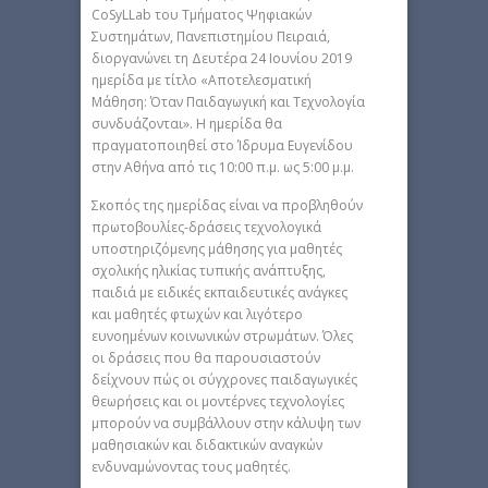
CoSyLLab του Τμήματος Ψηφιακών
Συστημάτων, Πανεπιστημίου Πειραιά,
διοργανώνει τη Δευτέρα 24 Ιουνίου 2019
ημερίδα με τίτλο «Αποτελεσματική
Μάθηση: Όταν Παιδαγωγική και Τεχνολογία
συνδυάζονται». Η ημερίδα θα
πραγματοποιηθεί στο Ίδρυμα Ευγενίδου
στην Αθήνα από τις 10:00 π.μ. ως 5:00 μ.μ.
Σκοπός της ημερίδας είναι να προβληθούν
πρωτοβουλίες-δράσεις τεχνολογικά
υποστηριζόμενης μάθησης για μαθητές
σχολικής ηλικίας τυπικής ανάπτυξης,
παιδιά με ειδικές εκπαιδευτικές ανάγκες
και μαθητές φτωχών και λιγότερο
ευνοημένων κοινωνικών στρωμάτων. Όλες
οι δράσεις που θα παρουσιαστούν
δείχνουν πώς οι σύγχρονες παιδαγωγικές
θεωρήσεις και οι μοντέρνες τεχνολογίες
μπορούν να συμβάλλουν στην κάλυψη των
μαθησιακών και διδακτικών αναγκών
ενδυναμώνοντας τους μαθητές.