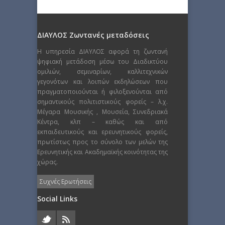
ΔΙΑΥΛΟΣ Ζωντανές μεταδόσεις
Η υπηρεσία ΔΙΑΥΛΟΣ αφορά τη ζωντανή
ψηφιακή μετάδοση μέσω του Διαδικτύου
ομιλιών, σεμιναρίων, καλλιτεχνικών
γεγονότων και λοιπών εκδηλώσεων που
πραγματοποιούνται ή φιλοξενούνται από
σημαντικούς πολιτιστικούς φορείς – λ.χ.
Μέγαρα Μουσικής , Μουσεία, Συνεδριακά
Κέντρα, κλπ – καθώς και από
εκπαιδευτικούς και ερευνητικούς φορείς,
πρωτίστως προς το σύνολο των μελών της
Ερευνητικής και Ακαδημαϊκής κοινότητας της
χώρας.
Συχνές Ερωτήσεις
Social Links