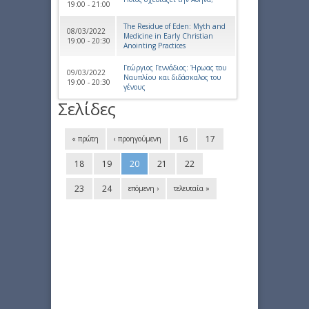
19:00 - 21:00
The Residue of Eden: Myth and
08/03/2022
Medicine in Early Christian
19:00 - 20:30
Anointing Practices
Γεώργιος Γεννάδιος: Ήρωας του
09/03/2022
Ναυπλίου και διδάσκαλος του
19:00 - 20:30
γένους
Σελίδες
16
17
« πρώτη
‹ προηγούμενη
18
19
20
21
22
23
24
επόμενη ›
τελευταία »