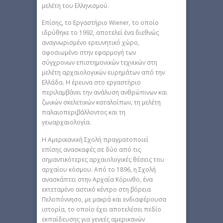
μελέτη του Ελληνισμού.
Επίσης, το Εργαστήριο Wiener, το οποίο
ιδρύθηκε το 1992, αποτελεί ένα διεθνώς
αναγνωρισμένο ερευνητικό χώρο,
αφοσιωμένο στην εφαρμογή των
σύγχρονων επιστημονικών τεχνικών στη
μελέτη αρχαιολογικών ευρημάτων από την
Ελλάδα. Η έρευνα στο εργαστήριο
περιλαμβάνει την ανάλυση ανθρώπινων και
ζωικών σκελετικών καταλοίπων, τη μελέτη
παλαιοπεριβάλλοντος και τη
γεωαρχαιολογία.
H Αμερικανική Σχολή πραγματοποιεί
επίσης ανασκαφές σε δύο από τις
σημαντικότερες αρχαιολογικές θέσεις του
αρχαίου κόσμου. Από το 1896, η Σχολή
ανασκάπτει στην Αρχαία Κόρινθο, ένα
εκτεταμένο αστικό κέντρο στη βόρεια
Πελοπόννησο, με μακρά και ενδιαφέρουσα
ιστορία, το οποίο έχει αποτελέσει πεδίο
εκπαίδευσης για γενεές αμερικανών