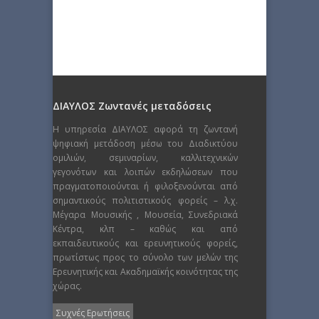
ΔΙΑΥΛΟΣ Ζωντανές μεταδόσεις
Η υπηρεσία ΔΙΑΥΛΟΣ αφορά τη ζωντανή
ψηφιακή μετάδοση μέσω του Διαδικτύου
ομιλιών, σεμιναρίων, καλλιτεχνικών
γεγονότων και λοιπών εκδηλώσεων που
πραγματοποιούνται ή φιλοξενούνται από
σημαντικούς πολιτιστικούς φορείς – λ.χ.
Μέγαρα Μουσικής , Μουσεία, Συνεδριακά
Κέντρα, κλπ – καθώς και από
εκπαιδευτικούς και ερευνητικούς φορείς,
πρωτίστως προς το σύνολο των μελών της
Ερευνητικής και Ακαδημαϊκής κοινότητας της
χώρας.
Συχνές Ερωτήσεις