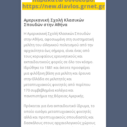
https://new.diavlos.grnet.gr
Αμερικανική Σχολή Κλασικών
Σπουδών στην Αθήνα
H Αμερικανική Σχολή Κλασικών Σπουδών
στην Αθήνα, αφοσιωμένη στη συστηματική
μελέτη του ελληνικού πολιτισμού από την
αρχαιότητα έως σήμερα, είναι ένας από
τους κορυφαίους ερευνητικούς και
εκπαιδευτικούς φορείς σε όλο τον κόσμο.
Ιδρύθηκε το 1881 και έκτοτε προσφέρει
μια φιλόξενη βάση για μελέτη και έρευνα
στην Ελλάδα σε μελετητές και
μεταπτυχιακούς φοιτητές από περίπου
170 συμβεβλημένα κολέγια και
πανεπιστήμια της Βόρειας Αμερικής.
Πρόκειται για ένα εκπαιδευτικό ίδρυμα, το
οποίο εισάγει μεταπτυχιακούς φοιτητές
αλλά και προπτυχιακούς σπουδαστές και
δασκάλους στους αρχαιολογικούς χώρους