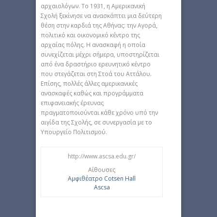
αρχαιολόγων. Το 1931, η Αμερικανική
Σχολή ξεκίνησε να ανασκάπτει μια δεύτερη
θέση στην καρδιά της Αθήνας: την Αγορά,
πολιτικό και οικονομικό κέντρο της
αρχαίας πόλης. Η ανασκαφή η οποία
συνεχίζεται μέχρι σήμερα, υποστηρίζεται
από ένα δραστήριο ερευνητικό κέντρο
που στεγάζεται στη Στοά του Αττάλου.
Επίσης, πολλές άλλες αμερικανικές
ανασκαφές καθώς και προγράμματα
επιφανειακής έρευνας
πραγματοποιούνται κάθε χρόνο υπό την
αιγίδα της Σχολής, σε συνεργασία με το
Υπουργείο Πολιτισμού.
http://www.ascsa.edu.gr/
Αίθουσες
Αμφιθέατρο Cotsen Hall
Ascsa