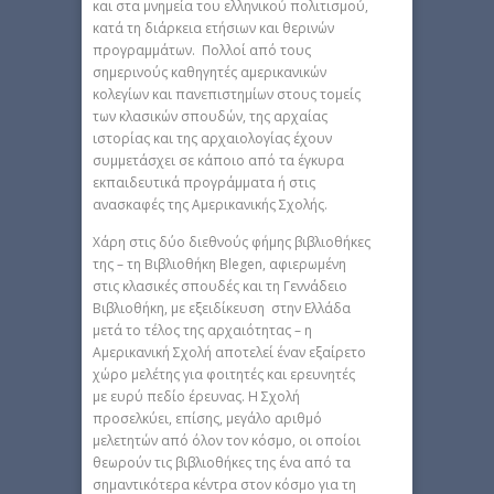
και στα μνημεία του ελληνικού πολιτισμού,
κατά τη διάρκεια ετήσιων και θερινών
προγραμμάτων. Πολλοί από τους
σημερινούς καθηγητές αμερικανικών
κολεγίων και πανεπιστημίων στους τομείς
των κλασικών σπουδών, της αρχαίας
ιστορίας και της αρχαιολογίας έχουν
συμμετάσχει σε κάποιο από τα έγκυρα
εκπαιδευτικά προγράμματα ή στις
ανασκαφές της Αμερικανικής Σχολής.
Χάρη στις δύο διεθνούς φήμης βιβλιοθήκες
της – τη Βιβλιοθήκη Blegen, αφιερωμένη
στις κλασικές σπουδές και τη Γεννάδειο
Βιβλιοθήκη, με εξειδίκευση στην Ελλάδα
μετά το τέλος της αρχαιότητας – η
Αμερικανική Σχολή αποτελεί έναν εξαίρετο
χώρο μελέτης για φοιτητές και ερευνητές
με ευρύ πεδίο έρευνας. Η Σχολή
προσελκύει, επίσης, μεγάλο αριθμό
μελετητών από όλον τον κόσμο, οι οποίοι
θεωρούν τις βιβλιοθήκες της ένα από τα
σημαντικότερα κέντρα στον κόσμο για τη