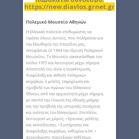
https://new.diavlos.grnet.gr
Πολεμικό Μουσείο Αθηνών
Η Ελληνική πολιτεία επιθυμώντας να
τιμήσει όλους αυτούς, που πολέμησαν για
την Ελευθερία της πατρίδας μας,
αποφάσισε το 1964 την ίδρυση Πολεμικού
Μουσείου. Το Μουσείο εγκαινιάσθηκε τον
Ιούλιο 1975 και λειτουργεί μέχρι σήμερα.
Αποστολή του είναι η συγκέντρωση,
διαφύλαξη και έκθεση πολεμικών
κειμηλίων, η μελέτη, τεκμηρίωση και
προβολή των Αγώνων του Ελληνικού
Έθνους από την αρχαιότητα μέχρι σήμερα,
με σκοπό την τόνωση της εθνικής μνήμης
και την προβολή της ιστορικής συνέχειας
και ενότητας τον Ελληνισμού. Επιπλέον,
λειτουργεί ως χώρος: • Έρευνας, μελέτης
και εκπαίδευσης, • Συντήρησης και
διαφύλαξης κειμηλίων, ενθυμίων κ.λπ. •
Διοργάνωσης περιοδικών εκθέσεων.