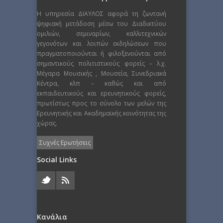
Η υπηρεσία ΔΙΑΥΛΟΣ αφορά τη ζωντανή
ψηφιακή μετάδοση μέσω του Διαδικτύου
ομιλιών, σεμιναρίων, καλλιτεχνικών
γεγονότων και λοιπών εκδηλώσεων που
πραγματοποιούνται ή φιλοξενούνται από
σημαντικούς πολιτιστικούς φορείς – λ.χ.
Μέγαρα Μουσικής , Μουσεία, Συνεδριακά
Κέντρα, κλπ – καθώς και από
εκπαιδευτικούς και ερευνητικούς φορείς,
πρωτίστως προς το σύνολο των μελών της
Ερευνητικής και Ακαδημαϊκής κοινότητας της
χώρας.
Συχνές Ερωτήσεις
Social Links
Κανάλια