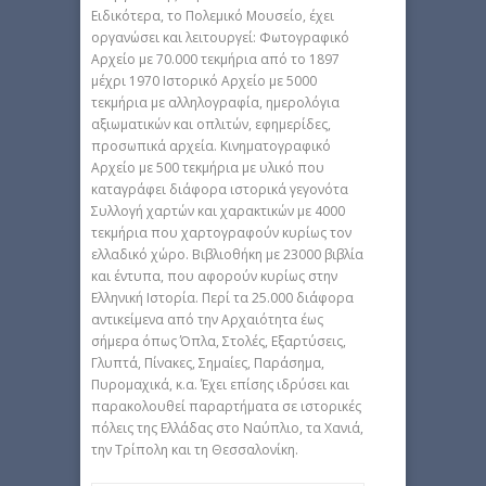
Ειδικότερα, το Πολεμικό Μουσείο, έχει
οργανώσει και λειτουργεί: Φωτογραφικό
Αρχείο με 70.000 τεκμήρια από το 1897
μέχρι 1970 Ιστορικό Αρχείο με 5000
τεκμήρια με αλληλογραφία, ημερολόγια
αξιωματικών και οπλιτών, εφημερίδες,
προσωπικά αρχεία. Κινηματογραφικό
Αρχείο με 500 τεκμήρια με υλικό που
καταγράφει διάφορα ιστορικά γεγονότα
Συλλογή χαρτών και χαρακτικών με 4000
τεκμήρια που χαρτογραφούν κυρίως τον
ελλαδικό χώρο. Βιβλιοθήκη με 23000 βιβλία
και έντυπα, που αφορούν κυρίως στην
Ελληνική Ιστορία. Περί τα 25.000 διάφορα
αντικείμενα από την Αρχαιότητα έως
σήμερα όπως Όπλα, Στολές, Εξαρτύσεις,
Γλυπτά, Πίνακες, Σημαίες, Παράσημα,
Πυρομαχικά, κ.α. Έχει επίσης ιδρύσει και
παρακολουθεί παραρτήματα σε ιστορικές
πόλεις της Ελλάδας στο Ναύπλιο, τα Χανιά,
την Τρίπολη και τη Θεσσαλονίκη.