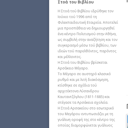
Στοά του Βιβλίου
Η Στοά τού Βιβλίου ιδρύθηκε τον
Ιούνιο τού 1996 από τη
Φιλεκπαιδευτική Εταιρεία. Αποτελεί
μια προσπάθεια να δημιουργηθεί
ένα κέντρο Πολιτισμού στην Αθήνα,
ως συμβολή στην αναζήτηση και τον
συγκερασμό μέσω τού βιβλίου, των
ιδεών τού παρελθόντος, παρόντος
και μέλλοντος.
Η Στοά του Βιβλίου βρίσκεται
Αρσάκειο Μέγαρο.
Το Μέγαρο σε αυστηρό κλασικό
ρυθμό και με λιτή διακόσμηση,
κτίσθηκε σε σχέδια τού
αρχιτέκτονα Λύσανδρου
Καυταντζόγλου (1811-1885) και
στέγασε τα Αρσάκεια σχολεία.
Η Στοά Αρσακείου στο εσωτερικό
του Μεγάρου εντυπωσιάζει με τη
γυάλινη οροφή της στο κέντρο της
οποίας διαμορφώνεται γυάλινος