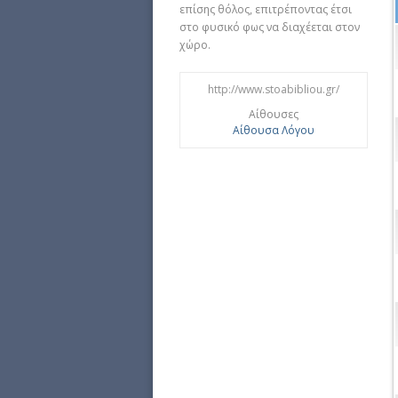
επίσης θόλος, επιτρέποντας έτσι
στο φυσικό φως να διαχέεται στον
χώρο.
http://www.stoabibliou.gr/
Αίθουσες
Αίθουσα Λόγου