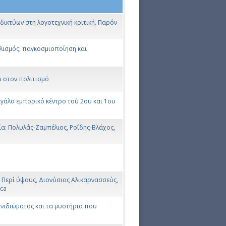
δικτύων στη λογοτεχνική κριτική. Παρόν
λισμός, παγκοσμιοποίηση και
υ στον πολιτισμό
μεγάλο εμπορικό κέντρο τού 2ου και 1ου
νία: Πολυλάς-Ζαμπέλιος, Ροΐδης-Βλάχος,
ς Περί ύψους, Διονύσιος Αλικαρνασσεύς,
ica
ιδιώματος και τα μυστήρια που