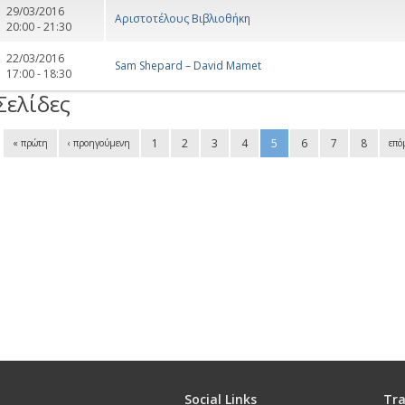
29/03/2016
Αριστοτέλους Βιβλιοθήκη
20:00 - 21:30
22/03/2016
Sam Shepard – David Mamet
17:00 - 18:30
Σελίδες
1
2
3
4
5
6
7
8
« πρώτη
‹ προηγούμενη
επό
Social Links
Tra