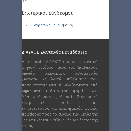
Εξωτερικοί Σύνδεσμοι
Βιογραφικο Σημειωμα
ΔΙΑΥΛΟΣ Ζωντανές μεταδόσεις
Η υπηρεσία ΔΙΑΥΛΟΣ αφορά τη ζωντανή
ψηφιακή μετάδοση μέσω του Διαδικτύου
ομιλιών, σεμιναρίων, καλλιτεχνικών
γεγονότων και λοιπών εκδηλώσεων που
πραγματοποιούνται ή φιλοξενούνται από
σημαντικούς πολιτιστικούς φορείς – λ.χ.
Μέγαρα Μουσικής , Μουσεία, Συνεδριακά
Κέντρα, κλπ – καθώς και από
εκπαιδευτικούς και ερευνητικούς φορείς,
πρωτίστως προς το σύνολο των μελών της
Ερευνητικής και Ακαδημαϊκής κοινότητας της
χώρας.