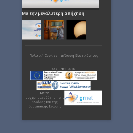
Με την μεγαλύτερη απήχηση
Πολιτική Cookies
|
Δήλωση Ιδιωτικότητας
© GRNET 2016
Με τη
συγχρηματοδότηση της
Ελλάδας και της
Ευρωπαϊκής Ένωσης