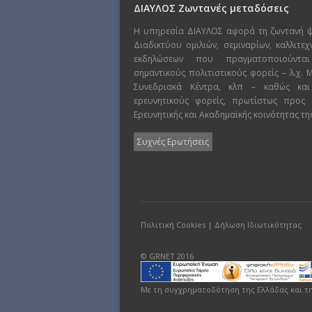
ΔΙΑΥΛΟΣ Ζωντανές μεταδόσεις
Η υπηρεσία ΔΙΑΥΛΟΣ αφορά τη ζωντανή 
Διαδικτύου ομιλιών, σεμιναρίων, καλλιτε
εκδηλώσεων που πραγματοποιούντα
σημαντικούς πολιτιστικούς φορείς – λ.χ.
Συνεδριακά Κέντρα, κλπ – καθώς και
ερευνητικούς φορείς, πρωτίστως προς
Ερευνητικής και Ακαδημαϊκής κοινότητας τη
Συχνές Ερωτήσεις
Πολιτική Cookies
|
Δήλωση Ιδιωτικότητας
© GRNET 2016
Με τη συγχρηματοδότηση της Ελλάδας και τ