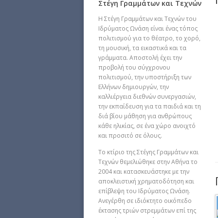
Στέγη Γραμμάτων και Τεχνών
Η Στέγη Γραμμάτων και Τεχνών του
Ιδρύματος Ωνάση είναι ένας τόπος
πολιτισμού για το θέατρο, το χορό,
τη μουσική, τα εικαστικά και τα
γράμματα. Αποστολή έχει την
προβολή του σύγχρονου
πολιτισμού, την υποστήριξη των
Ελλήνων δημιουργών, την
καλλιέργεια διεθνών συνεργασιών,
την εκπαίδευση για τα παιδιά και τη
διά βίου μάθηση για ανθρώπους
κάθε ηλικίας, σε ένα χώρο ανοιχτό
και προσιτό σε όλους.
Το κτίριο της Στέγης Γραμμάτων και
Τεχνών θεμελιώθηκε στην Αθήνα το
2004 και κατασκευάστηκε με την
αποκλειστική χρηματοδότηση και
επίβλεψη του Ιδρύματος Ωνάση.
Ανεγέρθη σε ιδιόκτητο οικόπεδο
έκτασης τριών στρεμμάτων επί της