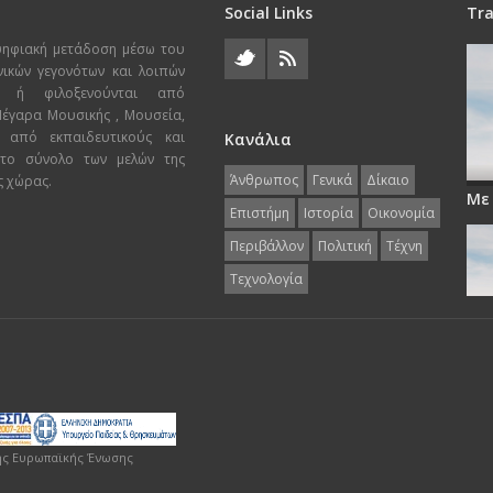
Social Links
Tra
ψηφιακή μετάδοση μέσω του
χνικών γεγονότων και λοιπών
ι ή φιλοξενούνται από
 Μέγαρα Μουσικής , Μουσεία,
 από εκπαιδευτικούς και
Κανάλια
 το σύνολο των μελών της
Άνθρωπος
Γενικά
Δίκαιο
ς χώρας.
Με
Επιστήμη
Ιστορία
Οικονομία
Περιβάλλον
Πολιτική
Τέχνη
Τεχνολογία
ης Ευρωπαϊκής Ένωσης