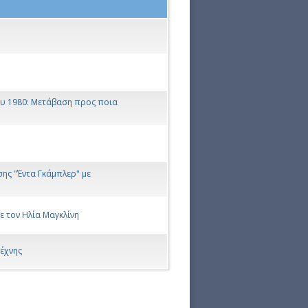
 του 1980: Μετάβαση προς ποια
ης "Έντα Γκάμπλερ" με
με τον Ηλία Μαγκλίνη
έχνης