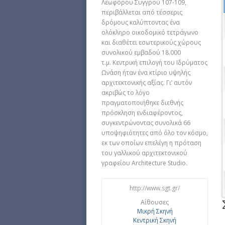
Λεωφόρου Συγγρού 107-109,
περιβάλλεται από τέσσερις
δρόμους καλύπτοντας ένα
ολόκληρο οικοδομικό τετράγωνο
και διαθέτει εσωτερικούς χώρους
συνολικού εμβαδού 18.000
τ.μ. Κεντρική επιλογή του Ιδρύματος
Ωνάση ήταν ένα κτίριο υψηλής
αρχιτεκτονικής αξίας. Γι’ αυτόν
ακριβώς το λόγο
πραγματοποιήθηκε διεθνής
πρόσκληση ενδιαφέροντος,
συγκεντρώνοντας συνολικά 66
υποψηφιότητες από όλο τον κόσμο,
εκ των οποίων επελέγη η πρόταση
του γαλλικού αρχιτεκτονικού
γραφείου Architecture Studio.
http://www.sgt.gr/
Αίθουσες
Μικρή Σκηνή
Κεντρική Σκηνή