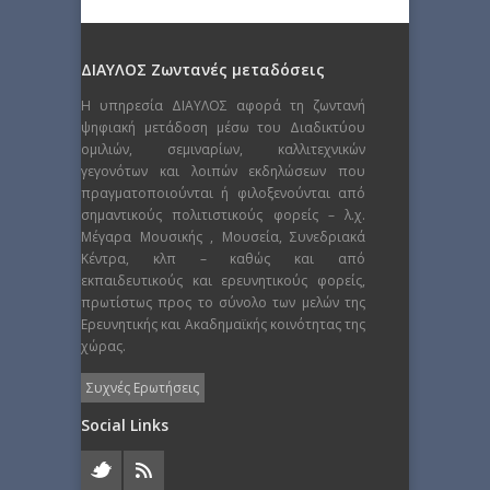
ΔΙΑΥΛΟΣ Ζωντανές μεταδόσεις
Η υπηρεσία ΔΙΑΥΛΟΣ αφορά τη ζωντανή
ψηφιακή μετάδοση μέσω του Διαδικτύου
ομιλιών, σεμιναρίων, καλλιτεχνικών
γεγονότων και λοιπών εκδηλώσεων που
πραγματοποιούνται ή φιλοξενούνται από
σημαντικούς πολιτιστικούς φορείς – λ.χ.
Μέγαρα Μουσικής , Μουσεία, Συνεδριακά
Κέντρα, κλπ – καθώς και από
εκπαιδευτικούς και ερευνητικούς φορείς,
πρωτίστως προς το σύνολο των μελών της
Ερευνητικής και Ακαδημαϊκής κοινότητας της
χώρας.
Συχνές Ερωτήσεις
Social Links