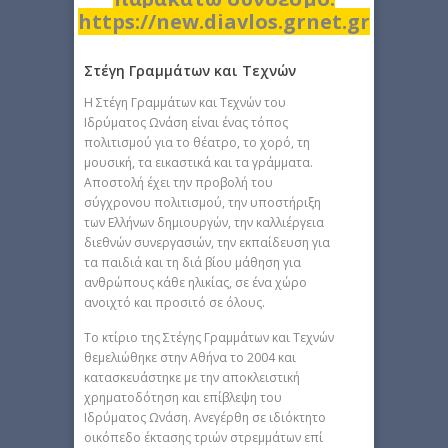
https://new.diavlos.grnet.gr
Στέγη Γραμμάτων και Τεχνών
Η Στέγη Γραμμάτων και Τεχνών του
Ιδρύματος Ωνάση είναι ένας τόπος
πολιτισμού για το θέατρο, το χορό, τη
μουσική, τα εικαστικά και τα γράμματα.
Αποστολή έχει την προβολή του
σύγχρονου πολιτισμού, την υποστήριξη
των Ελλήνων δημιουργών, την καλλιέργεια
διεθνών συνεργασιών, την εκπαίδευση για
τα παιδιά και τη διά βίου μάθηση για
ανθρώπους κάθε ηλικίας, σε ένα χώρο
ανοιχτό και προσιτό σε όλους.
Το κτίριο της Στέγης Γραμμάτων και Τεχνών
θεμελιώθηκε στην Αθήνα το 2004 και
κατασκευάστηκε με την αποκλειστική
χρηματοδότηση και επίβλεψη του
Ιδρύματος Ωνάση. Ανεγέρθη σε ιδιόκτητο
οικόπεδο έκτασης τριών στρεμμάτων επί