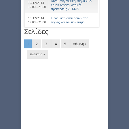
Κινηματογραφική Αθήνα «Re-
09/12/2014
think Athens: Αστικές
19:00 - 21:00
προκλήσεις 2014-15
10/12/2014
Πρόσβαση άνευ ορίων στις
19:00 - 21:00
τέχνες και τον πολιτισμό
Σελίδες
2
3
4
5
1
επόμενη ›
τελευταία »