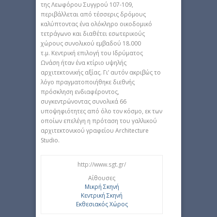
της Λεωφόρου Συγγρού 107-109,
περιβάλλεται από τέσσερις δρόμους
καλύπτοντας ένα ολόκληρο οικοδομικό
τετράγωνο και διαθέτει εσωτερικούς
χώρους συνολικού εμβαδού 18.000
τ.μ. Κεντρική επιλογή του Ιδρύματος
Ωνάση ήταν ένα κτίριο υψηλής
αρχιτεκτονικής αξίας. Γι’ αυτόν ακριβώς το
λόγο πραγματοποιήθηκε διεθνής
πρόσκληση ενδιαφέροντος,
συγκεντρώνοντας συνολικά 66
υποψηφιότητες από όλο τον κόσμο, εκ των
οποίων επελέγη η πρόταση του γαλλικού
αρχιτεκτονικού γραφείου Architecture
Studio.
http://www.sgt.gr/
Αίθουσες
Μικρή Σκηνή
Κεντρική Σκηνή
Εκθεσιακός Χώρος