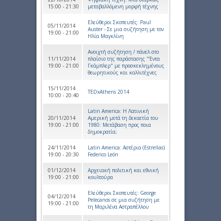
15:00 - 21:30
μεταβαλλόμενη μορφή τέχνης
Ελεύθεροι Σκοπευτές: Paul
05/11/2014
Auster - Σε μια συζήτηση με τον
19:00 - 21:00
Ηλία Μαγκλίνη
Ανοιχτή συζήτηση / πάνελ στο
11/11/2014
πλαίσιο της παράστασης "Έντα
19:00 - 21:00
Γκάμπλερ" με προσκεκλημένους
θεωρητικούς και καλλιτέχνες
15/11/2014
TEDxAthens 2014
10:00 - 20:40
Latin America: Η Λατινική
20/11/2014
Αμερική μετά τη δεκαετία του
19:00 - 21:00
1980: Μετάβαση προς ποια
δημοκρατία;
24/11/2014
Latin America: Αστέρια (Estrellas)
19:00 - 20:30
Federico León
01/12/2014
Αρχειακή πολιτική και εθνική
19:00 - 21:00
κουλτούρα
Ελεύθεροι Σκοπευτές: George
04/12/2014
Pelecanos σε μια συζήτηση με
19:00 - 21:00
τη Μαριλένα Αστραπέλλου