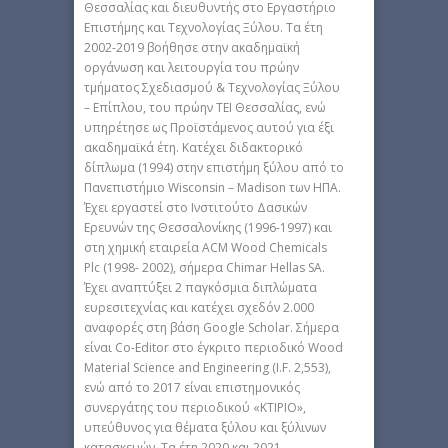
Θεσσαλίας και διευθυντής στο Εργαστήριο
Επιστήμης και Τεχνολογίας Ξύλου. Τα έτη
2002-2019 βοήθησε στην ακαδημαϊκή
οργάνωση και λειτουργία του πρώην
τμήματος Σχεδιασμού & Τεχνολογίας Ξύλου
– Επίπλου, του πρώην ΤΕΙ Θεσσαλίας, ενώ
υπηρέτησε ως Προϊστάμενος αυτού για έξι
ακαδημαϊκά έτη. Κατέχει διδακτορικό
δίπλωμα (1994) στην επιστήμη ξύλου από το
Πανεπιστήμιο Wisconsin – Madison των ΗΠΑ.
Έχει εργαστεί στο Ινστιτούτο Δασικών
Ερευνών της Θεσσαλονίκης (1996-1997) και
στη χημική εταιρεία ACM Wood Chemicals
Plc (1998- 2002), σήμερα Chimar Hellas SA.
Έχει αναπτύξει 2 παγκόσμια διπλώματα
ευρεσιτεχνίας και κατέχει σχεδόν 2.000
αναφορές στη βάση Google Scholar. Σήμερα
είναι Co-Editor στο έγκριτο περιοδικό Wood
Material Science and Engineering (I.F. 2,553),
ενώ από το 2017 είναι επιστημονικός
συνεργάτης του περιοδικού «ΚΤΙΡΙΟ»,
υπεύθυνος για θέματα ξύλου και ξύλινων
κατασκευών. Τα έτη 2020 και 2021