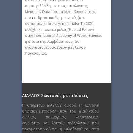
συμπεριλήφθηκε στους καταλόγους
Mendeley Data που περιλαμβάνουν τους
πιο επιδραστικούς ερευνητές (στο
αντικείμενο: forestry/ materials). Το 2021
εκλέχθηκε τακτικό μέλος (Elected Fellow)
στην International Academy of Wood Science,
η οποία περιλαμβάνει τους πιο
αναγνωρισμένους ερευνητές ξύλου
παγκοσμίως.
ΔΙΑΥΛΟΣ Ζωντανές μεταδόσεις
Η υπηρεσία ΔΙΑΥΛΟΣ αφορά τη ζωντανή
ψηφιακή μετάδοση μέσω του Διαδικτύου
ομιλιών, σεμιναρίων, καλλιτεχνικών
γεγονότων και λοιπών εκδηλώσεων που
πραγματοποιούνται ή φιλοξενούνται από