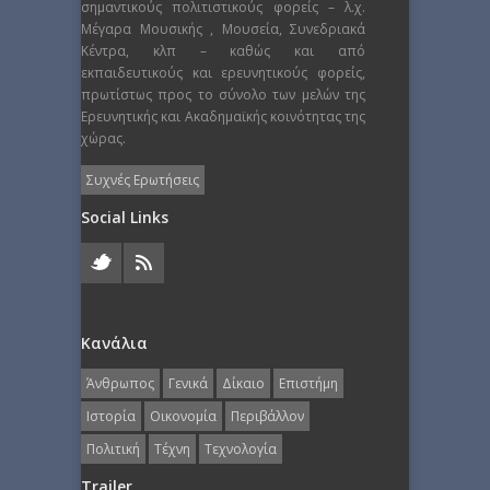
σημαντικούς πολιτιστικούς φορείς – λ.χ.
Μέγαρα Μουσικής , Μουσεία, Συνεδριακά
Κέντρα, κλπ – καθώς και από
εκπαιδευτικούς και ερευνητικούς φορείς,
πρωτίστως προς το σύνολο των μελών της
Ερευνητικής και Ακαδημαϊκής κοινότητας της
χώρας.
Συχνές Ερωτήσεις
Social Links
Κανάλια
Άνθρωπος
Γενικά
Δίκαιο
Επιστήμη
Ιστορία
Οικονομία
Περιβάλλον
Πολιτική
Τέχνη
Τεχνολογία
Trailer