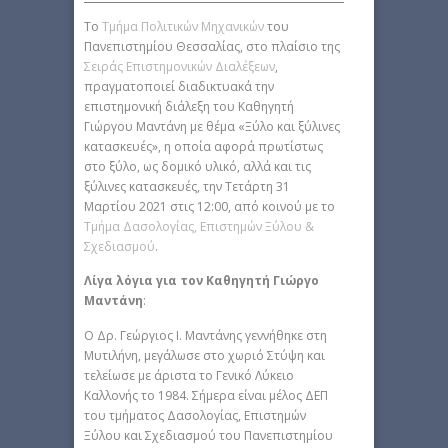
Το
Τμήμα Πολιτικών Μηχανικών
του
Πανεπιστημίου Θεσσαλίας, στο πλαίσιο της
Σειράς Επιστημονικών Διαλέξεων
,
πραγματοποιεί διαδικτυακά την
επιστημονική διάλεξη του Καθηγητή
Γιώργου Μαντάνη με θέμα «Ξύλο και ξύλινες
κατασκευές», η οποία αφορά πρωτίστως
στο ξύλο, ως δομικό υλικό, αλλά και τις
ξύλινες κατασκευές, την Τετάρτη 31
Μαρτίου 2021 στις 12:00, από κοινού με το
Τμήμα Δασολογίας, Επιστημών Ξύλου &
Σχεδιασμού
.
Λίγα λόγια για τον Καθηγητή Γιώργο
Μαντάνη
:
Ο Δρ. Γεώργιος Ι. Μαντάνης γεννήθηκε στη
Μυτιλήνη, μεγάλωσε στο χωριό Στύψη και
τελείωσε με άριστα το Γενικό Λύκειο
Καλλονής το 1984. Σήμερα είναι μέλος ΔΕΠ
του τμήματος Δασολογίας, Επιστημών
Ξύλου και Σχεδιασμού του Πανεπιστημίου