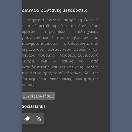
ΔΙΑΥΛΟΣ Ζωντανές μεταδόσεις
Η υπηρεσία ΔΙΑΥΛΟΣ αφορά τη ζωντανή
ψηφιακή μετάδοση μέσω του Διαδικτύου
ομιλιών, σεμιναρίων, καλλιτεχνικών
γεγονότων και λοιπών εκδηλώσεων που
πραγματοποιούνται ή φιλοξενούνται από
σημαντικούς πολιτιστικούς φορείς – λ.χ.
Μέγαρα Μουσικής , Μουσεία, Συνεδριακά
Κέντρα, κλπ – καθώς και από
εκπαιδευτικούς και ερευνητικούς φορείς,
πρωτίστως προς το σύνολο των μελών της
Ερευνητικής και Ακαδημαϊκής κοινότητας της
χώρας.
Συχνές Ερωτήσεις
Social Links