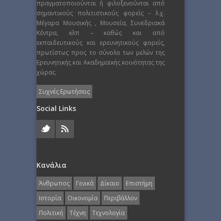
πραγματοποιούνται ή φιλοξενούνται από
σημαντικούς πολιτιστικούς φορείς – λ.χ.
Μέγαρα Μουσικής , Μουσεία, Συνεδριακά
Κέντρα, κλπ – καθώς και από
εκπαιδευτικούς και ερευνητικούς φορείς,
πρωτίστως προς το σύνολο των μελών της
Ερευνητικής και Ακαδημαϊκής κοινότητας της
χώρας.
Συχνές Ερωτήσεις
Social Links
Κανάλια
Άνθρωπος
Γενικά
Δίκαιο
Επιστήμη
Ιστορία
Οικονομία
Περιβάλλον
Πολιτική
Τέχνη
Τεχνολογία