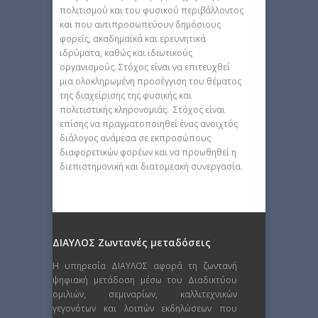
πολιτισμού και του φυσικού περιβάλλοντος
και που αντιπροσωπεύουν δημόσιους
φορείς, ακαδημαϊκά και ερευνητικά
ιδρύματα, καθώς και ιδιωτικούς
οργανισμούς. Στόχος είναι να επιτευχθεί
μια ολοκληρωμένη προσέγγιση του θέματος
της διαχείρισης της φυσικής και
πολιτιστικής κληρονομιάς. Στόχος είναι
επίσης να πραγματοποιηθεί ένας ανοιχτός
διάλογος ανάμεσα σε εκπροσώπους
διαφορετικών φορέων και να προωθηθεί η
διεπιστημονική και διατομεακή συνεργασία.
ΔΙΑΥΛΟΣ Ζωντανές μεταδόσεις
Η υπηρεσία ΔΙΑΥΛΟΣ αφορά τη ζωντανή
ψηφιακή μετάδοση μέσω του Διαδικτύου
ομιλιών, σεμιναρίων, καλλιτεχνικών
γεγονότων και λοιπών εκδηλώσεων που