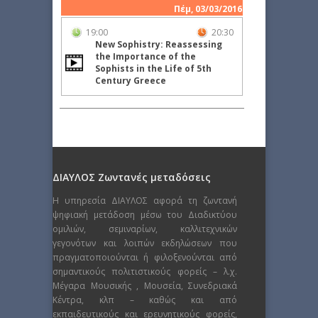
Πέμ, 03/03/2016
19:00
20:30
New Sophistry: Reassessing
the Importance of the
Sophists in the Life of 5th
Century Greece
ΔΙΑΥΛΟΣ Ζωντανές μεταδόσεις
Η υπηρεσία ΔΙΑΥΛΟΣ αφορά τη ζωντανή
ψηφιακή μετάδοση μέσω του Διαδικτύου
ομιλιών, σεμιναρίων, καλλιτεχνικών
γεγονότων και λοιπών εκδηλώσεων που
πραγματοποιούνται ή φιλοξενούνται από
σημαντικούς πολιτιστικούς φορείς – λ.χ.
Μέγαρα Μουσικής , Μουσεία, Συνεδριακά
Κέντρα, κλπ – καθώς και από
εκπαιδευτικούς και ερευνητικούς φορείς,