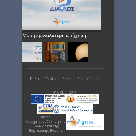
Με την μεγαλύτερη απήχηση
Πολιτική Cookies
|
Δήλωση Ιδιωτικότητας
© GRNET 2016
Με τη
συγχρηματοδότηση της
Ελλάδας και της
Ευρωπαϊκής Ένωσης