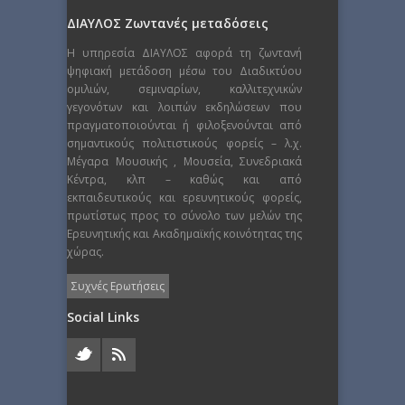
ΔΙΑΥΛΟΣ Ζωντανές μεταδόσεις
Η υπηρεσία ΔΙΑΥΛΟΣ αφορά τη ζωντανή
ψηφιακή μετάδοση μέσω του Διαδικτύου
ομιλιών, σεμιναρίων, καλλιτεχνικών
γεγονότων και λοιπών εκδηλώσεων που
πραγματοποιούνται ή φιλοξενούνται από
σημαντικούς πολιτιστικούς φορείς – λ.χ.
Μέγαρα Μουσικής , Μουσεία, Συνεδριακά
Κέντρα, κλπ – καθώς και από
εκπαιδευτικούς και ερευνητικούς φορείς,
πρωτίστως προς το σύνολο των μελών της
Ερευνητικής και Ακαδημαϊκής κοινότητας της
χώρας.
Συχνές Ερωτήσεις
Social Links