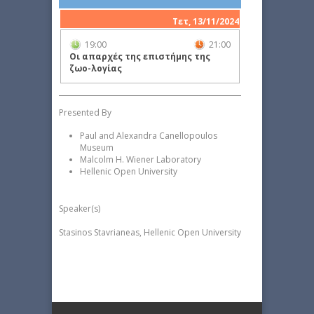
Τετ, 13/11/2024
19:00
21:00
Οι απαρχές της επιστήμης της
ζωο-λογίας
Presented By
Paul and Alexandra Canellopoulos
Museum
Malcolm H. Wiener Laboratory
Hellenic Open University
Speaker(s)
Stasinos Stavrianeas, Hellenic Open University