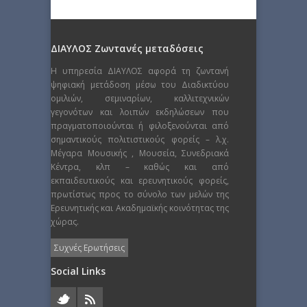
ΔΙΑΥΛΟΣ Ζωντανές μεταδόσεις
Η υπηρεσία ΔΙΑΥΛΟΣ αφορά τη ζωντανή
ψηφιακή μετάδοση μέσω του Διαδικτύου
ομιλιών, σεμιναρίων, καλλιτεχνικών
γεγονότων και λοιπών εκδηλώσεων που
πραγματοποιούνται ή φιλοξενούνται από
σημαντικούς πολιτιστικούς φορείς – λ.χ.
Μέγαρα Μουσικής , Μουσεία, Συνεδριακά
Κέντρα, κλπ – καθώς και από
εκπαιδευτικούς και ερευνητικούς φορείς,
πρωτίστως προς το σύνολο των μελών της
Ερευνητικής και Ακαδημαϊκής κοινότητας της
χώρας.
Συχνές Ερωτήσεις
Social Links