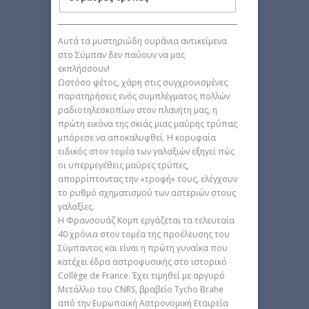
Αυτά τα μυστηριώδη ουράνια αντικείμενα
στο Σύμπαν δεν παύουν να μας
εκπλήσσουν!
Ωστόσο φέτος, χάρη στις συγχρονισμένες
παρατηρήσεις ενός συμπλέγματος πολλών
ραδιοτηλεσκοπίων στον πλανήτη μας, η
πρώτη εικόνα της σκιάς μιας μαύρης τρύπας
μπόρεσε να αποκαλυφθεί. Η κορυφαία
ειδικός στον τομέα των γαλαξιών εξηγεί πώς
οι υπερμεγέθεις μαύρες τρύπες,
απορρίπτοντας την «τροφή» τους, ελέγχουν
το ρυθμό σχηματισμού των αστεριών στους
γαλαξίες.
Η Φρανσουάζ Κομπ εργάζεται τα τελευταία
40 χρόνια στον τομέα της προέλευσης του
Σύμπαντος και είναι η πρώτη γυναίκα που
κατέχει έδρα αστροφυσικής στο ιστορικό
Collège de France. Έχει τιμηθεί με αργυρό
Μετάλλιο του CNRS, βραβείο Tycho Brahe
από την Ευρωπαϊκή Αστρονομική Εταιρεία