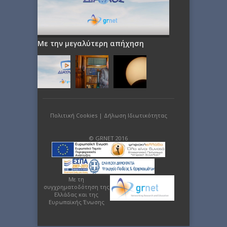
Με την μεγαλύτερη απήχηση
Πολιτική Cookies
|
Δήλωση Ιδιωτικότητας
© GRNET 2016
Με τη
συγχρηματοδότηση της
Ελλάδας και της
Ευρωπαϊκής Ένωσης