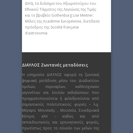
(EAS), τα διάσημα του Αξιωματούχου του
Εθνικού Τάγματος της Λεγεώνας της Τιμής
και το βραβείο Gothenburg Lise Meitner.
Μέλος της Académie Européenne, διετέλεσε
πρόεδρος της Société française
d’astronomie.
ΔΙΑΥΛΟΣ Ζωντανές μεταδόσεις
Η υπηρεσία ΔΙΑΥΛΟΣ αφορά τη ζωντανή
ψηφιακή μετάδοση μέσω του Διαδικτύου
ομιλιών, σεμιναρίων, καλλιτεχνικών
γεγονότων και λοιπών εκδηλώσεων που
πραγματοποιούνται ή φιλοξενούνται από
σημαντικούς πολιτιστικούς φορείς – λ.χ.
Μέγαρα Μουσικής , Μουσεία, Συνεδριακά
Κέντρα, κλπ – καθώς και από
εκπαιδευτικούς και ερευνητικούς φορείς,
πρωτίστως προς το σύνολο των μελών της