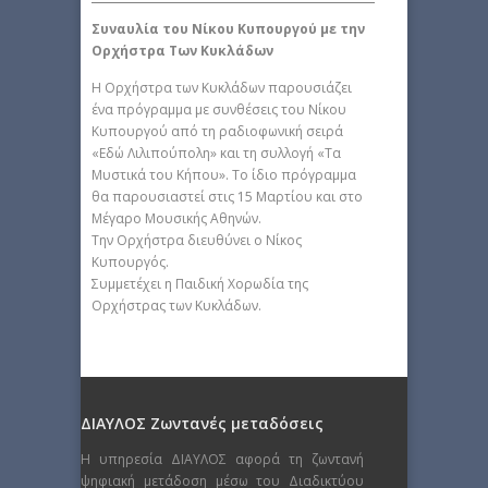
Συναυλία του Νίκου Κυπουργού με την
Ορχήστρα Των Κυκλάδων
H Ορχήστρα των Κυκλάδων παρουσιάζει
ένα πρόγραμμα με συνθέσεις του Νίκου
Κυπουργού από τη ραδιοφωνική σειρά
«Εδώ Λιλιπούπολη» και τη συλλογή «Τα
Μυστικά του Κήπου». Το ίδιο πρόγραμμα
θα παρουσιαστεί στις 15 Μαρτίου και στο
Μέγαρο Μουσικής Αθηνών.
Την Ορχήστρα διευθύνει ο Νίκος
Κυπουργός.
Συμμετέχει η Παιδική Χορωδία της
Ορχήστρας των Κυκλάδων.
ΔΙΑΥΛΟΣ Ζωντανές μεταδόσεις
Η υπηρεσία ΔΙΑΥΛΟΣ αφορά τη ζωντανή
ψηφιακή μετάδοση μέσω του Διαδικτύου