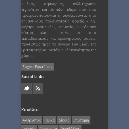
ομιλιών, σεμιναρίων, καλλιτεχνικών
γεγονότων και λοιπών εκδηλώσεων που
πραγματοποιούνται ή φιλοξενούνται από
σημαντικούς πολιτιστικούς φορείς – λ.χ.
Μέγαρα Μουσικής , Μουσεία, Συνεδριακά
Κέντρα, κλπ – καθώς και από
εκπαιδευτικούς και ερευνητικούς φορείς,
πρωτίστως προς το σύνολο των μελών της
Ερευνητικής και Ακαδημαϊκής κοινότητας της
χώρας.
Συχνές Ερωτήσεις
Social Links
Κανάλια
Άνθρωπος
Γενικά
Δίκαιο
Επιστήμη
Ιστορία
Οικονομία
Περιβάλλον