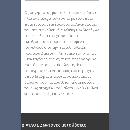
Ως συγγραφέας μυθοπλαστικών κειμένων ο
Πλάτων επιλέγει τον τρόπο με τον οποίο
εισάγει τους θεατές/ακροατές/αναγνώστες
του στη σκηνοθετική συνθήκη των διαλόγων
του. Στο θέμα τού χώρου όπου
εκτυλίσσεται η δράση τα δεδομένα
ποικίλλουν από την παντελή έλλειψη
(Κρατύλος) μέχρι τη λεπτομερή αποτύπωση
(Πρωταγόρας) των σχετικών πληροφοριών.
Σκοπός των συναντήσεών μας είναι ο
τοπογραφικός εντοπισμός των περιοχών
όπου διαδραματίζονται συγκεκριμένοι
διάλογοι και η ανασύνθεση τής σημασίας
τους ως στοιχείων τού πλατωνικού κειμένου
για το κοινό τής εποχής τους.
ΔΙΑΥΛΟΣ Ζωντανές μεταδόσεις