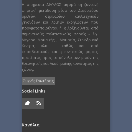
Η υπηρεσία ΔΙΑΥΛΟΣ αφορά τη ζωντανή
ψηφιακή μετάδοση μέσω του Διαδικτύου
ομιλιών, σεμιναρίων, καλλιτεχνικών
γεγονότων και λοιπών εκδηλώσεων που
πραγματοποιούνται ή φιλοξενούνται από
σημαντικούς πολιτιστικούς φορείς – λ.χ.
Μέγαρα Μουσικής , Μουσεία, Συνεδριακά
Κέντρα, κλπ – καθώς και από
εκπαιδευτικούς και ερευνητικούς φορείς,
πρωτίστως προς το σύνολο των μελών της
Ερευνητικής και Ακαδημαϊκής κοινότητας της
χώρας.
Συχνές Ερωτήσεις
Social Links
Κανάλια