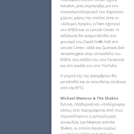
Initiative, μίας σύμπραξης για τον
επαναπροσδιορισμό του δημόσιου
χώρου, μέρος της οποίας είναι οι
«Δίδυμες Αγορές» («Twin Agoras»)
στο ΚΠΙΣΝ και το Lincoln Center. Η
εκδήλωση θα αναμεταδοθεί στο
φουαγιέ του David Geffen Hall στο
Lincoln Center, αλλά και ζωντανά (live
streaming)και στην ιστοσελίδα του
ΚΠΙΣΝ, στη σελίδα του στο Facebook
και στο κανάλι του στο YouTube.
Η γιορτή της 1ης Δεκεμβρίου θα
μεταδοθεί και σε απευθείας σύνδεση
από την ΕΡΤ2.
Michael Mwenso & The Shakes
Έντονη, πληθωρική και «πολύχρωμη»:
κάπως έτσι περιγράφεται από τους
περισσότερους η εμπειρία μιας
συναυλίας των Mwenso and the
Shakes, οι οποίοι έγιναν ευρέως