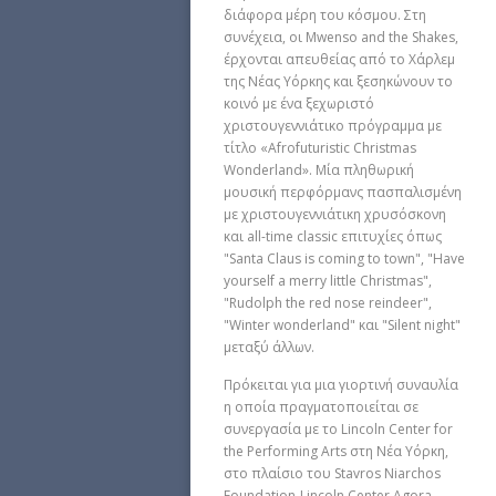
διάφορα μέρη του κόσμου. Στη
συνέχεια, οι Mwenso and the Shakes,
έρχονται απευθείας από το Χάρλεμ
της Νέας Υόρκης και ξεσηκώνουν το
κοινό με ένα ξεχωριστό
χριστουγεννιάτικο πρόγραμμα με
τίτλο «Afrofuturistic Christmas
Wonderland». Μία πληθωρική
μουσική περφόρμανς πασπαλισμένη
με χριστουγεννιάτικη χρυσόσκονη
και all-time classic επιτυχίες όπως
"Santa Claus is coming to town", "Have
yourself a merry little Christmas",
"Rudolph the red nose reindeer",
"Winter wonderland" και "Silent night"
μεταξύ άλλων.
Πρόκειται για μια γιορτινή συναυλία
η οποία πραγματοποιείται σε
συνεργασία με το Lincoln Center for
the Performing Arts στη Νέα Υόρκη,
στο πλαίσιο του Stavros Niarchos
Foundation-Lincoln Center Agora