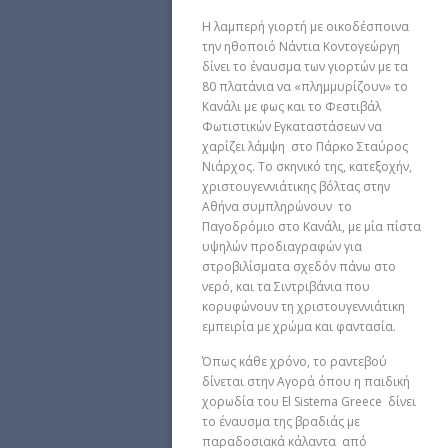
Η λαμπερή γιορτή με οικοδέσποινα
την ηθοποιό Νάντια Κοντογεώργη
δίνει το έναυσμα των γιορτών με τα
80 πλατάνια να «πλημμυρίζουν» το
Κανάλι με φως και το Φεστιβάλ
Φωτιστικών Εγκαταστάσεων να
χαρίζει λάμψη στο Πάρκο Σταύρος
Νιάρχος. Το σκηνικό της, κατεξοχήν,
χριστουγεννιάτικης βόλτας στην
Αθήνα συμπληρώνουν το
Παγοδρόμιο στο Κανάλι, με μία πίστα
υψηλών προδιαγραφών για
στροβιλίσματα σχεδόν πάνω στο
νερό, και τα Σιντριβάνια που
κορυφώνουν τη χριστουγεννιάτικη
εμπειρία με χρώμα και φαντασία.
Όπως κάθε χρόνο, το ραντεβού
δίνεται στην Αγορά όπου η παιδική
χορωδία του El Sistema Greece δίνει
το έναυσμα της βραδιάς με
παραδοσιακά κάλαντα από