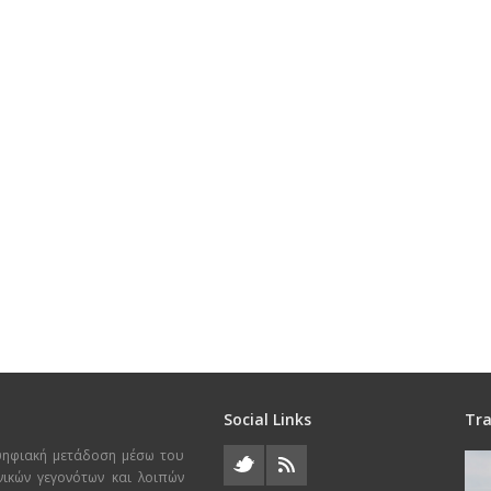
Social Links
Tra
ψηφιακή μετάδοση μέσω του
χνικών γεγονότων και λοιπών