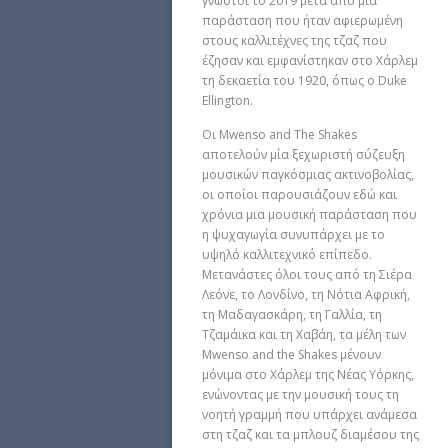
γνωστοί το 2019 μετά από μία
παράσταση που ήταν αφιερωμένη
στους καλλιτέχνες της τζαζ που
έζησαν και εμφανίστηκαν στο Χάρλεμ
τη δεκαετία του 1920, όπως ο Duke
Ellington.
Οι Mwenso and The Shakes
αποτελούν μία ξεχωριστή σύζευξη
μουσικών παγκόσμιας ακτινοβολίας,
οι οποίοι παρουσιάζουν εδώ και
χρόνια μια μουσική παράσταση που
η ψυχαγωγία συνυπάρχει με το
υψηλό καλλιτεχνικό επίπεδο.
Μετανάστες όλοι τους από τη Σιέρα
Λεόνε, το Λονδίνο, τη Νότια Αφρική,
τη Μαδαγασκάρη, τη Γαλλία, τη
Τζαμάικα και τη Χαβάη, τα μέλη των
Mwenso and the Shakes μένουν
μόνιμα στο Χάρλεμ της Νέας Υόρκης,
ενώνοντας με την μουσική τους τη
νοητή γραμμή που υπάρχει ανάμεσα
στη τζαζ και τα μπλουζ διαμέσου της