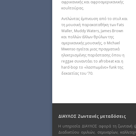
αφρικανικής και αφροαμερικανικής
κουλτούρας.
Αντλώντας έμπνευση από το στυλ και
τη μουσική παρακαταθήκη των Fats
Waller, Muddy Waters, James Brown
και πολλών άλλων θρύλων της
αμερικανικής μουσικής, ο Michael
Mwenso ηγείται μιας πραγματικά
ηλεκτρισμένης παράστασης όπου η
reggae συναντάει το afrobeat και η
hard-bop το «λασπωμένο» funk της
δεκαετίας του ’70.
ΔΙΑΥΛΟΣ Ζωντανές μεταδόσεις
Η υπηρεσία ΔΙΑΥΛΟΣ αφορά τη ζωντανή 
Διαδικτύου ομιλιών, σεμιναρίων, καλλιτε