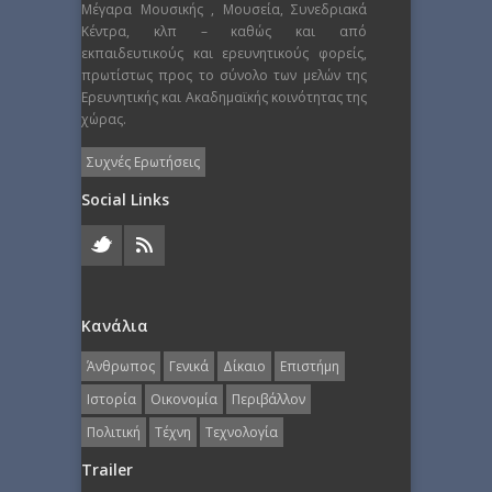
Μέγαρα Μουσικής , Μουσεία, Συνεδριακά
Κέντρα, κλπ – καθώς και από
εκπαιδευτικούς και ερευνητικούς φορείς,
πρωτίστως προς το σύνολο των μελών της
Ερευνητικής και Ακαδημαϊκής κοινότητας της
χώρας.
Συχνές Ερωτήσεις
Social Links
Κανάλια
Άνθρωπος
Γενικά
Δίκαιο
Επιστήμη
Ιστορία
Οικονομία
Περιβάλλον
Πολιτική
Τέχνη
Τεχνολογία
Trailer