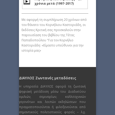
χρόνια μετά (1997-2017)
Με αφορμή τη συμπλήρωση 20 χρόνων από
τον θάνατο του Κορνήλιου Καστοριάδη, οι
Εκδόσεις Κριτική σας προσκαλούν στην
παρουσίαση του βιβλίου της Τέτας
Παπαδοπούλου "Για τον Κορνήλιο
Καστοριάδη: «Είμαστε υπεύθυνοι για την
ιστορία μας»
ΔΙΑΥΛΟΣ Ζωντανές μεταδόσεις
Η υπηρεσία ΔΙΑΥΛΟΣ αφορά τη ζωντανή
ψηφιακή μετάδοση μέσω του Διαδικτύου
ομιλιών, σεμιναρίων, καλλιτεχνικών
γεγονότων και λοιπών εκδηλώσεων που
πραγματοποιούνται ή φιλοξενούνται από
σημαντικούς πολιτιστικούς φορείς – λ.χ.