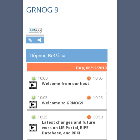
GRNOG 9
Πύργος Βιβλίων
Παρ, 06/12/2019
10:00
10:05
Welcome from our host
10:05
10:25
Welcome to GRNOG9
10:25
10:50
Latest changes and future
work on LIR Portal, RIPE
Database, and RPKI