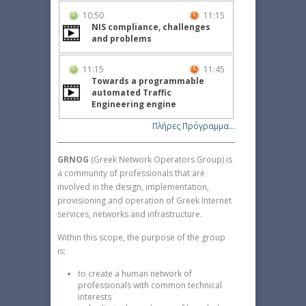
10:50
11:15
NIS compliance, challenges
and problems
11:15
11:45
Towards a programmable
automated Traffic
Engineering engine
Πλήρες Πρόγραμμα...
GRNOG
(Greek Network Operators Group) is
a community of professionals that are
involved in the design, implementation,
provisioning and operation of Greek Internet
services, networks and infrastructure.
Within this scope, the purpose of the group
is:
to create a human network of
professionals with common technical
interests