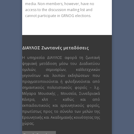
media. Non-members, however, have no
access to the discussion mailing list and
cannot participate in GRNOG elections.
ΔΙΑΥΛΟΣ Ζωντανές μεταδόσεις
Η υπηρεσία ΔΙΑΥΛΟΣ αφορά τη ζωντανή
ψηφιακή μετάδοση μέσω του Διαδικτύου
ομιλιών, σεμιναρίων, καλλιτεχνικών
γεγονότων και λοιπών εκδηλώσεων που
πραγματοποιούνται ή φιλοξενούνται από
σημαντικούς πολιτιστικούς φορείς – λ.χ.
Μέγαρα Μουσικής , Μουσεία, Συνεδριακά
Κέντρα, κλπ – καθώς και από
εκπαιδευτικούς και ερευνητικούς φορείς,
πρωτίστως προς το σύνολο των μελών της
Ερευνητικής και Ακαδημαϊκής κοινότητας της
χώρας.