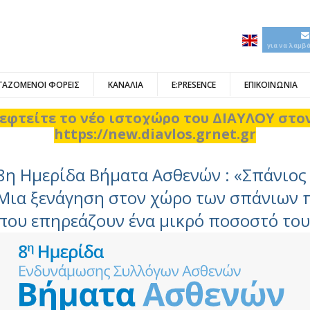
για να λαμβ
ΓΑΖΟΜΕΝΟΙ ΦΟΡΕΙΣ
ΚΑΝΑΛΙΑ
E:PRESENCE
ΕΠΙΚΟΙΝΩΝΙΑ
εφτείτε το νέο ιστοχώρο του ΔΙΑΥΛΟΥ στ
https://new.diavlos.grnet.gr
8η Ημερίδα Βήματα Ασθενών : «Σπάνιος 
Μια ξενάγηση στον χώρο των σπάνιων 
που επηρεάζουν ένα μικρό ποσοστό το