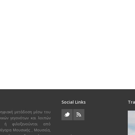
Social Links
Tra
ψηφιακή μετάδοση μέσω του
χνικών γεγονότων και λοιπών
ι ή φιλοξενούνται από
 Μέγαρα Μουσικής , Μουσεία,