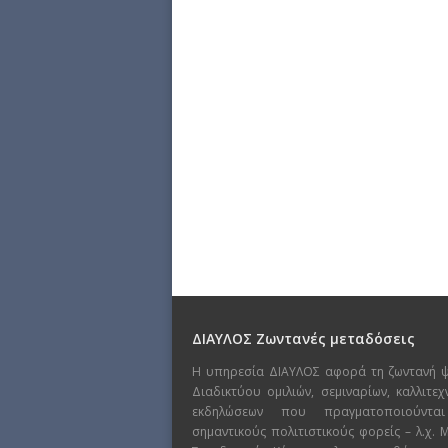
ΔΙΑΥΛΟΣ Ζωντανές μεταδόσεις
Η υπηρεσία ΔΙΑΥΛΟΣ αφορά τη ζωντανή 
Διαδικτύου ομιλιών, σεμιναρίων, καλλιτε
εκδηλώσεων που πραγματοποιούντα
σημαντικούς πολιτιστικούς φορείς – λ.χ.