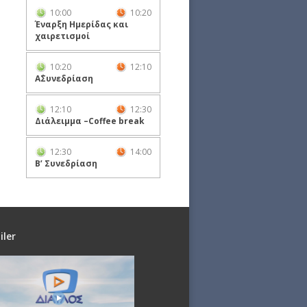
10:00
10:20
Έναρξη Ημερίδας και
χαιρετισμοί
10:20
12:10
Α΄Συνεδρίαση
12:10
12:30
Διάλειμμα –Coffee break
12:30
14:00
Β’ Συνεδρίαση
iler