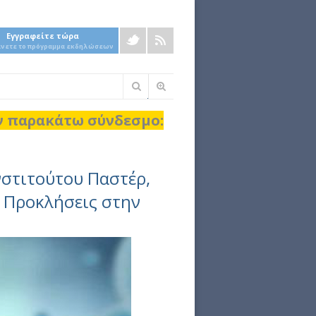
Εγγραφείτε τώρα
άνετε το πρόγραμμα εκδηλώσεων
Φόρμα
αναζήτησης
ον παρακάτω σύνδεσμο:
νστιτούτου Παστέρ,
ς Προκλήσεις στην