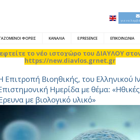
για να λαμβ
ΓΑΖΟΜΕΝΟΙ ΦΟΡΕΙΣ
ΚΑΝΑΛΙΑ
E:PRESENCE
ΕΠΙΚΟΙΝΩΝΙΑ
εφτείτε το νέο ιστοχώρο του ΔΙΑΥΛΟΥ στ
https://new.diavlos.grnet.gr
Η Επιτροπή Βιοηθικής, του Ελληνικού Ι
Eπιστημονική Ημερίδα με θέμα: «Ηθικέ
Έρευνα με βιολογικό υλικό»