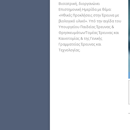
Βιοϊατρική, διοργανώνει
Eπιστημονική Ημερίδα με θέμα:
«Ηθικές Προκλήσεις στην Έρευνα με
βιολογικό υλικό». Υπό την αιγίδα του
Υπουργείου Παιδείας Έρευνας &
Θρησκευμάτων/Tομέας Έρευνας και
Καινοτομίας & της Γενικής
Γραμματείας Έρευνας και
Τεχνολογίας.