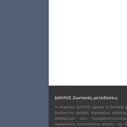
ΔΙΑΥΛΟΣ Ζωντανές μεταδόσεις
Η υπηρεσία ΔΙΑΥΛΟΣ αφορά τη ζωντανή 
Διαδικτύου ομιλιών, σεμιναρίων, καλλιτε
εκδηλώσεων που πραγματοποιούντα
σημαντικούς πολιτιστικούς φορείς – λ.χ.