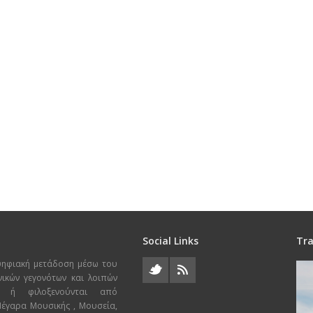
Social Links
Tra
ψηφιακή μετάδοση μέσω του
χνικών γεγονότων και λοιπών
ι ή φιλοξενούνται από
 Μέγαρα Μουσικής , Μουσεία,