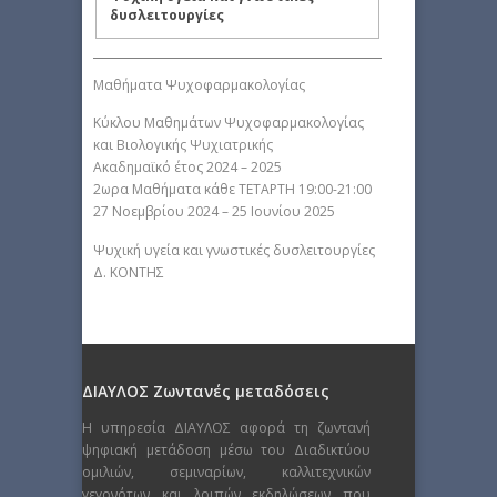
δυσλειτουργίες
Mαθήματα Ψυχοφαρμακολογίας
Κύκλου Mαθημάτων Ψυχοφαρμακολογίας
και Βιολογικής Ψυχιατρικής
Aκαδημαϊκό έτος 2024 – 2025
2ωρα Μαθήματα κάθε ΤΕΤΑΡΤΗ 19:00-21:00
27 Νοεμβρίου 2024 – 25 Ιουνίου 2025
Ψυχική υγεία και γνωστικές δυσλειτουργίες
Δ. ΚΟΝΤΗΣ
ΔΙΑΥΛΟΣ Ζωντανές μεταδόσεις
Η υπηρεσία ΔΙΑΥΛΟΣ αφορά τη ζωντανή
ψηφιακή μετάδοση μέσω του Διαδικτύου
ομιλιών, σεμιναρίων, καλλιτεχνικών
γεγονότων και λοιπών εκδηλώσεων που