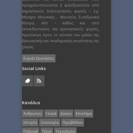
πραγματοποιούνται ή φιλοξενούνται από
σημαντικούς πολιτιστικούς φορείς – λ.χ.
Μέγαρα Μουσικής , Μουσεία, Συνεδριακά
Κέντρα, κλπ – καθώς και από
εκπαιδευτικούς και ερευνητικούς φορείς,
πρωτίστως προς το σύνολο των μελών της
Ερευνητικής και Ακαδημαϊκής κοινότητας της
χώρας.
Συχνές Ερωτήσεις
Social Links
Κανάλια
Άνθρωπος
Γενικά
Δίκαιο
Επιστήμη
Ιστορία
Οικονομία
Περιβάλλον
Πολιτική
Τέχνη
Τεχνολογία