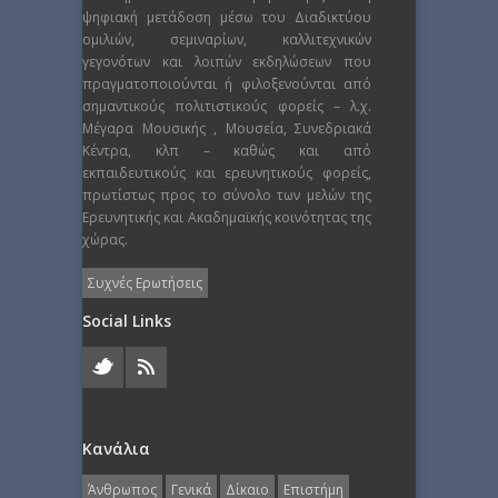
ψηφιακή μετάδοση μέσω του Διαδικτύου
ομιλιών, σεμιναρίων, καλλιτεχνικών
γεγονότων και λοιπών εκδηλώσεων που
πραγματοποιούνται ή φιλοξενούνται από
σημαντικούς πολιτιστικούς φορείς – λ.χ.
Μέγαρα Μουσικής , Μουσεία, Συνεδριακά
Κέντρα, κλπ – καθώς και από
εκπαιδευτικούς και ερευνητικούς φορείς,
πρωτίστως προς το σύνολο των μελών της
Ερευνητικής και Ακαδημαϊκής κοινότητας της
χώρας.
Συχνές Ερωτήσεις
Social Links
Κανάλια
Άνθρωπος
Γενικά
Δίκαιο
Επιστήμη