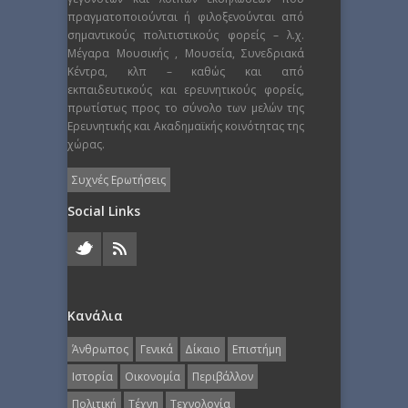
πραγματοποιούνται ή φιλοξενούνται από
σημαντικούς πολιτιστικούς φορείς – λ.χ.
Μέγαρα Μουσικής , Μουσεία, Συνεδριακά
Κέντρα, κλπ – καθώς και από
εκπαιδευτικούς και ερευνητικούς φορείς,
πρωτίστως προς το σύνολο των μελών της
Ερευνητικής και Ακαδημαϊκής κοινότητας της
χώρας.
Συχνές Ερωτήσεις
Social Links
Κανάλια
Άνθρωπος
Γενικά
Δίκαιο
Επιστήμη
Ιστορία
Οικονομία
Περιβάλλον
Πολιτική
Τέχνη
Τεχνολογία