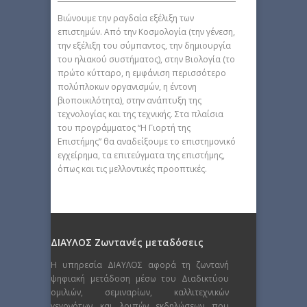
Βιώνουμε την ραγδαία εξέλιξη των
επιστημών. Από την Κοσμολογία (την γένεση,
την εξέλιξη του σύμπαντος, την δημιουργία
του ηλιακού συστήματος), στην Βιολογία (το
πρώτο κύτταρο, η εμφάνιση περισσότερο
πολύπλοκων οργανισμών, η έντονη
βιοποικιλότητα), στην ανάπτυξη της
τεχνολογίας και της τεχνικής. Στα πλαίσια
του προγράμματος “Η Γιορτή της
Επιστήμης” θα αναδείξουμε το επιστημονικό
εγχείρημα, τα επιτεύγματα της επιστήμης,
όπως και τις μελλοντικές προοπτικές.
ΔΙΑΥΛΟΣ Ζωντανές μεταδόσεις
Η υπηρεσία ΔΙΑΥΛΟΣ αφορά τη ζωντανή
ψηφιακή μετάδοση μέσω του Διαδικτύου
ομιλιών, σεμιναρίων, καλλιτεχνικών
γεγονότων και λοιπών εκδηλώσεων που