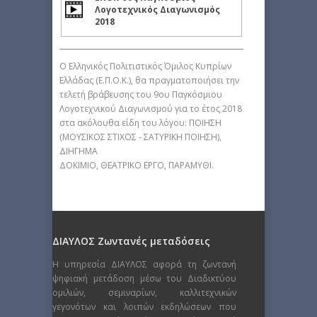
Λογοτεχνικός Διαγωνισμός
2018
Ο Ελληνικός Πολιτιστικός Όμιλος Κυπρίων
Ελλάδας (Ε.Π.Ο.Κ.), θα πραγματοποιήσει την
τελετή βράβευσης του 9ου Παγκόσμιου
Λογοτεχνικού Διαγωνισμού για το έτος 2018
στα ακόλουθα είδη του λόγου: ΠΟΙΗΣΗ
(ΜΟΥΣΙΚΟΣ ΣΤΙΧΟΣ - ΣΑΤΥΡΙΚΗ ΠΟΙΗΣΗ),
ΔΙΗΓΗΜΑ
ΔΟΚΙΜΙΟ, ΘΕΑΤΡΙΚΟ ΕΡΓΟ, ΠΑΡΑΜΥΘΙ.
ΔΙΑΥΛΟΣ Ζωντανές μεταδόσεις
Η υπηρεσία ΔΙΑΥΛΟΣ αφορά τη ζωντανή
ψηφιακή μετάδοση μέσω του Διαδικτύου
ομιλιών, σεμιναρίων, καλλιτεχνικών
γεγονότων και λοιπών εκδηλώσεων που