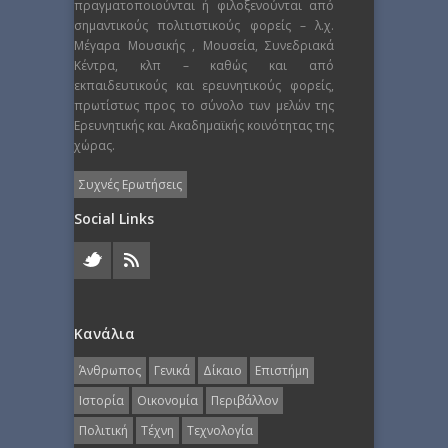
πραγματοποιούνται ή φιλοξενούνται από
σημαντικούς πολιτιστικούς φορείς – λ.χ.
Μέγαρα Μουσικής , Μουσεία, Συνεδριακά
Κέντρα, κλπ – καθώς και από
εκπαιδευτικούς και ερευνητικούς φορείς,
πρωτίστως προς το σύνολο των μελών της
Ερευνητικής και Ακαδημαϊκής κοινότητας της
χώρας.
Συχνές Ερωτήσεις
Social Links
Κανάλια
Άνθρωπος
Γενικά
Δίκαιο
Επιστήμη
Ιστορία
Οικονομία
Περιβάλλον
Πολιτική
Τέχνη
Τεχνολογία